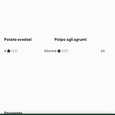
Patate svedesi
Polpo agli agrumi
4
(17)
55min
4
(27)
1h
Spongata