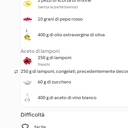
2 pezzi di scorza di limone
(senza la parte bianca)
10 grani di pepe rosso
400 g di olio extravergine di oliva
Aceto di lamponi
250 g di lamponi
freschi
250 g di lamponi, congelati, precedentemente decon
60 g di zucchero
400 g di aceto di vino bianco
Difficoltà
facile