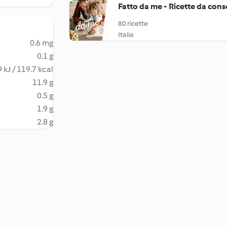
Fatto da me - Ricette da con
80 ricette
Italia
0.6 mg
0.1 g
 kJ / 119.7 kcal
11.9 g
0.5 g
1.9 g
2.8 g