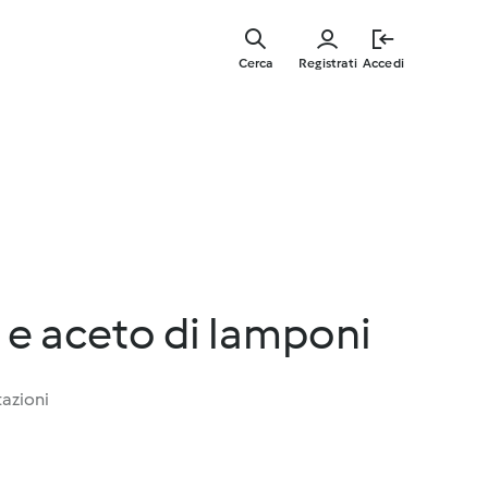
Vai
al
Cerca
Registrati
Accedi
contenut
principal
o e aceto di lamponi
tazioni