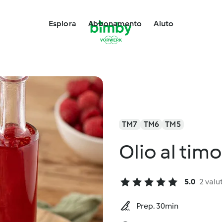
Esplora
Abbonamento
Aiuto
TM7
TM6
TM5
Olio al tim
5.0
2 valu
Prep. 30min