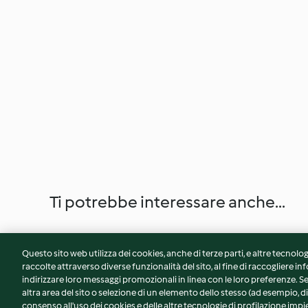
Ti potrebbe interessare anche...
Questo sito web utilizza dei cookies, anche di terze parti, e altre tecnolog
raccolte attraverso diverse funzionalità del sito, al fine di raccogliere inf
indirizzare loro messaggi promozionali in linea con le loro preferenze.
altra area del sito o selezione di un elemento dello stesso (ad esempio, di
consenso all'uso dei cookies e delle altre tecnologie di profilazione impie