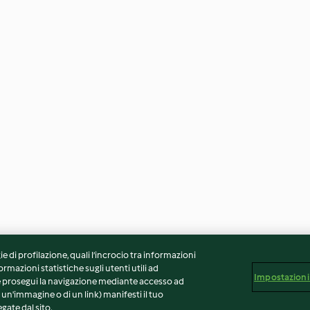
ie di profilazione, quali l’incrocio tra informazioni
ormazioni statistiche sugli utenti utili ad
Impostazioni
 Se prosegui la navigazione mediante accesso ad
 un'immagine o di un link) manifesti il tuo
gate dal sito.