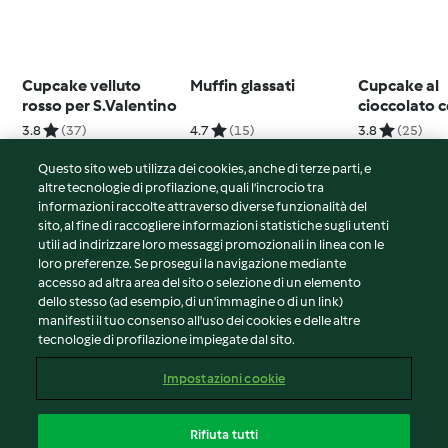
Cupcake velluto
Muffin glassati
Cupcake al
rosso per S.Valentino
cioccolato 
ganache alle
3.8
(37)
4.7
(15)
3.8
(25)
Questo sito web utilizza dei cookies, anche di terze parti, e
altre tecnologie di profilazione, quali l’incrocio tra
informazioni raccolte attraverso diverse funzionalità del
sito, al fine di raccogliere informazioni statistiche sugli utenti
© Copyright 2026
utili ad indirizzare loro messaggi promozionali in linea con le
loro preferenze. Se prosegui la navigazione mediante
Termini del servizio
accesso ad altra area del sito o selezione di un elemento
Informativa sulla privacy
dello stesso (ad esempio, di un'immagine o di un link)
Avvertenze generali
manifesti il tuo consenso all'uso dei cookies e delle altre
tecnologie di profilazione impiegate dal sito.
Note legali
Cookie
Impostazioni cookie
Contenuto del rapporto
Recesso dal contratto
Rifiuta tutti