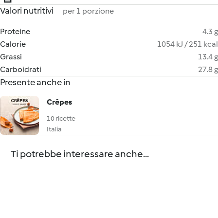
Valori nutritivi
per 1 porzione
Proteine
4.3 g
Calorie
1054 kJ / 251 kcal
Grassi
13.4 g
Carboidrati
27.8 g
Presente anche in
Crêpes
10 ricette
Italia
Ti potrebbe interessare anche...