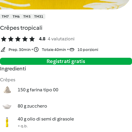
TM7
TM6
TM5
TM31
Crêpes tropicali
4.8
4 valutazioni
Prep. 30min
Totale 40min
10 porzioni
Registrati gratis
Ingredienti
Crêpes
150 g farina tipo 00
80 g zucchero
40 g olio di semi di girasole
+ q.b.