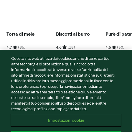
Torta di mele
Biscotti al burro
Purè di pata
4.7
(86)
4.6
(18)
4.5
(30)
Questo sito web utilizza dei cookies, anche di terze parti, e
altre tecnologie di profilazione, quali l’incrocio tra
informazioni raccolte attraverso diverse funzionalità del
sito, al fine di raccogliere informazioni statistiche sugli utenti
© Copyright 2026
utili ad indirizzare loro messaggi promozionali in linea con le
loro preferenze. Se prosegui la navigazione mediante
Termini del servizio
accesso ad altra area del sito o selezione di un elemento
Informativa sulla privacy
dello stesso (ad esempio, di un'immagine o di un link)
Avvertenze generali
manifesti il tuo consenso all'uso dei cookies e delle altre
tecnologie di profilazione impiegate dal sito.
Note legali
Cookie
Impostazioni cookie
Contenuto del rapporto