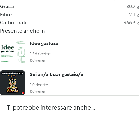
Grassi
80.7 g
Fibre
12.1 g
Carboidrati
366.3 g
Presente anche in
Idee gustose
156 ricette
Svizzera
Sei un/a buongustaio/a
10 ricette
Svizzera
Ti potrebbe interessare anche...