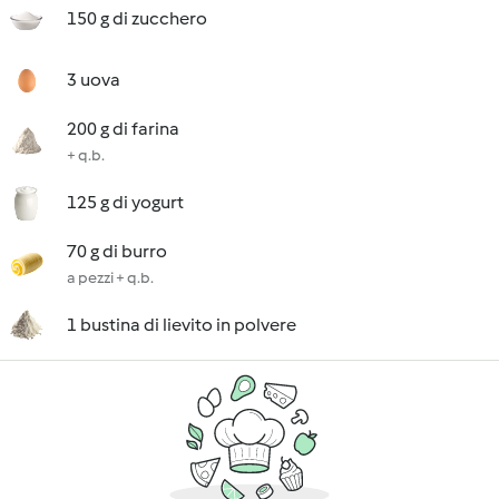
150 g di zucchero
3 uova
200 g di farina
+ q.b.
125 g di yogurt
70 g di burro
a pezzi + q.b.
1 bustina di lievito in polvere