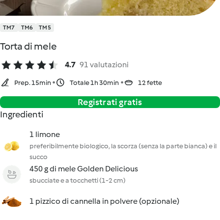
TM7
TM6
TM5
Torta di mele
4.7
91 valutazioni
Prep. 15min
Totale 1h 30min
12 fette
Registrati gratis
Ingredienti
1 limone
preferibilmente biologico, la scorza (senza la parte bianca) e il
succo
450 g di mele Golden Delicious
sbucciate e a tocchetti (1-2 cm)
1 pizzico di cannella in polvere (opzionale)