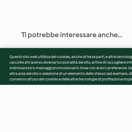
Ti potrebbe interessare anche...
Questo sito web utilizza dei cookies, anche di terze parti, e altre tecnolog
raccolte attraverso diverse funzionalità del sito, al fine di raccogliere inf
indirizzare loro messaggi promozionali in linea con le loro preferenze.
altra area del sito o selezione di un elemento dello stesso (ad esempio, di
consenso all'uso dei cookies e delle altre tecnologie di profilazione impie
Pasta sfoglia veloce
Pasta al vino