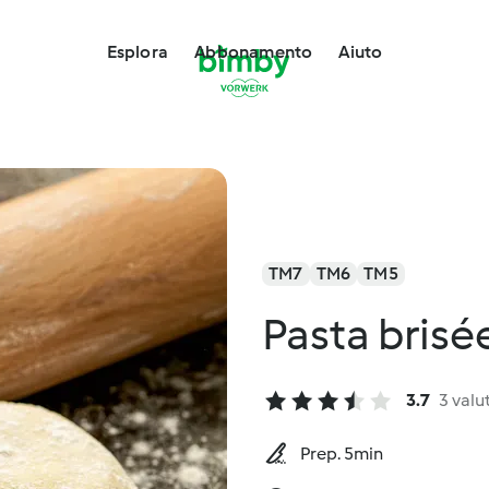
Esplora
Abbonamento
Aiuto
TM7
TM6
TM5
Pasta brisé
3.7
3 valu
Prep. 5min