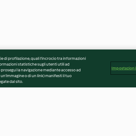
ie di profilazione, quali l’incrocio tra informazioni
ormazioni statistiche sugli utenti utili ad
Impostazioni
 Se prosegui la navigazione mediante accesso ad
 un'immagine o di un link) manifesti il tuo
gate dal sito.
Monte bianco
Pasta sfoglia ve