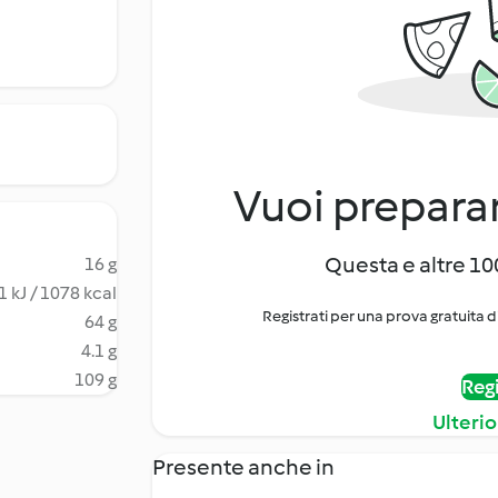
Vuoi preparar
Questa e altre 100
16 g
 kJ / 1078 kcal
Registrati per una prova gratuita d
64 g
4.1 g
109 g
Regi
Ulterio
Presente anche in