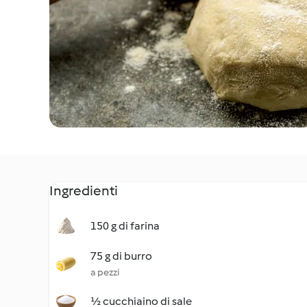
Ingredienti
150 g di farina
75 g di burro
a pezzi
½ cucchiaino di sale