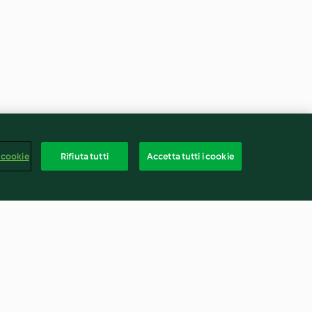
 cookie
Rifiuta tutti
Accetta tutti i cookie
loce
Biscotti alle mandorle