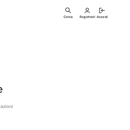
Vai
al
Cerca
Registrati
Accedi
contenut
principal
e
tazioni