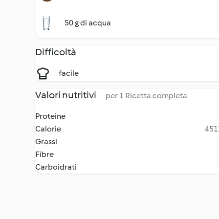
50 g di acqua
Difficoltà
facile
Valori nutritivi
per 1 Ricetta completa
Proteine
Calorie
4511
Grassi
Fibre
Carboidrati