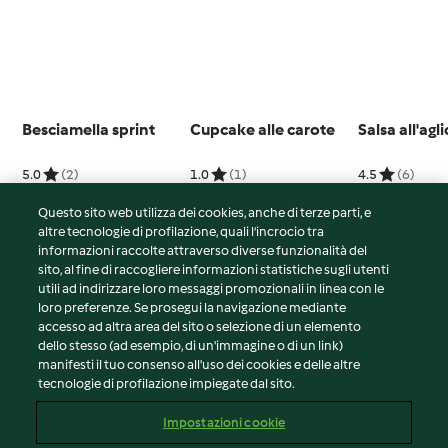
Besciamella sprint
Cupcake alle carote
Salsa all'agli
5.0
(2)
1.0
(1)
4.5
(6)
Questo sito web utilizza dei cookies, anche di terze parti, e
altre tecnologie di profilazione, quali l’incrocio tra
informazioni raccolte attraverso diverse funzionalità del
sito, al fine di raccogliere informazioni statistiche sugli utenti
© Copyright 2026
utili ad indirizzare loro messaggi promozionali in linea con le
loro preferenze. Se prosegui la navigazione mediante
Termini del servizio
accesso ad altra area del sito o selezione di un elemento
Informativa sulla privacy
dello stesso (ad esempio, di un'immagine o di un link)
Avvertenze generali
manifesti il tuo consenso all'uso dei cookies e delle altre
tecnologie di profilazione impiegate dal sito.
Note legali
Cookie
Impostazioni cookie
Contenuto del rapporto