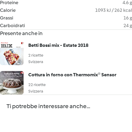
Proteine
4.6 g
Calorie
1093 kJ / 262 kcal
Grassi
16 g
Carboidrati
24 g
Presente anche in
Betti Bossi mix - Estate 2018
2 ricette
Svizzera
Cottura in forno con Thermomix® Sensor
22 ricette
Svizzera
Ti potrebbe interessare anche...