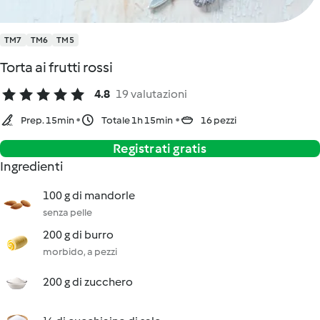
TM7
TM6
TM5
Torta ai frutti rossi
4.8
19 valutazioni
Prep. 15min
Totale 1h 15min
16 pezzi
Registrati gratis
Ingredienti
100 g di mandorle
senza pelle
200 g di burro
morbido, a pezzi
200 g di zucchero