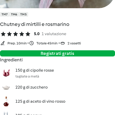
TM7
TM6
TM5
Chutney di mirtilli e rosmarino
5.0
1 valutazione
Prep. 10min
Totale 45min
2 vasetti
Registrati gratis
Ingredienti
150 g di cipolle rosse
tagliate a metà
220 g di zucchero
125 g di aceto di vino rosso