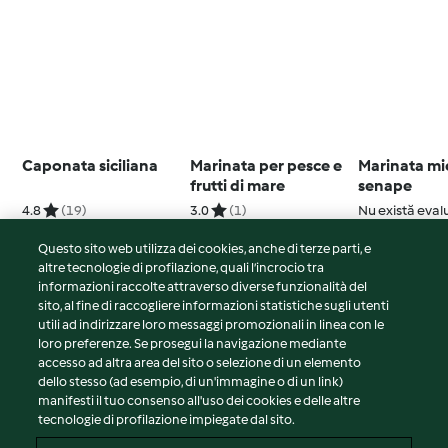
Caponata siciliana
Marinata per pesce e
Marinata mie
frutti di mare
senape
4.8
(19)
3.0
(1)
Nu există eval
Questo sito web utilizza dei cookies, anche di terze parti, e
altre tecnologie di profilazione, quali l’incrocio tra
informazioni raccolte attraverso diverse funzionalità del
sito, al fine di raccogliere informazioni statistiche sugli utenti
© Copyright 2026
utili ad indirizzare loro messaggi promozionali in linea con le
loro preferenze. Se prosegui la navigazione mediante
Termini del servizio
accesso ad altra area del sito o selezione di un elemento
Informativa sulla privacy
dello stesso (ad esempio, di un'immagine o di un link)
Avvertenze generali
manifesti il tuo consenso all'uso dei cookies e delle altre
tecnologie di profilazione impiegate dal sito.
Note legali