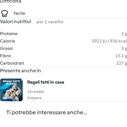
Difficoltà
facile
Valori nutritivi
per 1 vasetto
Proteine
2 g
Calorie
3922 kJ / 936 kcal
Grassi
3 g
Fibre
15.1 g
Carboidrati
227 g
Presente anche in
Regali fatti in casa
10 ricette
Svizzera
Ti potrebbe interessare anche...