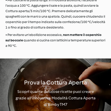
• Per cuocere la pasta lunga: in modalità Bollitore, riscaldare
l'acqua a 100 °C. Aggiungere il sale e la pasta, quindi avviare la
Cottura aperta/3 min/100 °C. Premere delicatamente gli
spaghetti con le mani o una spatola. Quindi, cuocere chiudendo il
coperchio per il tempo indicato sulla confezione/100 °C/velocità
1 o fino al grado di cottura desiderato.
• Per evitare un'ebollizione eccessiva,
non mettere il coperchio
sul boccale
quando si cucina con latticini a temperature superiori
a 90 °C.
Prova la Cottura Aperta
Scopri quante deliziose ricette puoi creare
grazie all'innovativa Modalità Cottura Aperta
di Bimby TM7