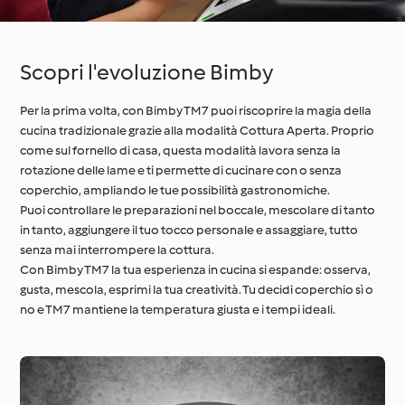
Scopri l'evoluzione Bimby
Per la prima volta, con Bimby TM7 puoi riscoprire la magia della
cucina tradizionale grazie alla modalità Cottura Aperta. Proprio
come sul fornello di casa, questa modalità lavora senza la
rotazione delle lame e ti permette di cucinare con o senza
coperchio, ampliando le tue possibilità gastronomiche.
Puoi controllare le preparazioni nel boccale, mescolare di tanto
in tanto, aggiungere il tuo tocco personale e assaggiare, tutto
senza mai interrompere la cottura.
Con Bimby TM7 la tua esperienza in cucina si espande: osserva,
gusta, mescola, esprimi la tua creatività. Tu decidi coperchio sì o
no e TM7 mantiene la temperatura giusta e i tempi ideali.