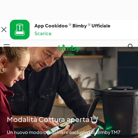
App Cookidoo ® Bimby ® Ufficiale
Scarica
Menu
Cerca
Modalità Cottura aperta 
Un nuovo modo di cucinare esclusivo di Bimby TM7