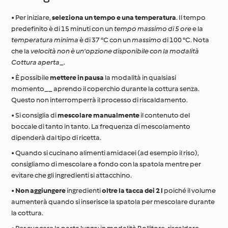
• Per iniziare,
seleziona un tempo e una temperatura
. Il tempo
predefinito è di 15 minuti con un
tempo massimo di 5 ore
e la
temperatura minima
è di 37 °C con un
massimo
di 100 °C. Nota
che la
velocità
non è un'opzione disponibile con la modalità
Cottura aperta
_.
• È possibile
mettere in pausa
la modalità in qualsiasi
momento__ aprendo il coperchio durante la cottura senza.
Questo non interromperrà il processo di riscaldamento.
• Si consiglia di
mescolare manualmente
il contenuto del
boccale di tanto in tanto. La frequenza di mescolamento
dipenderà dal tipo di ricetta.
• Quando si cucinano alimenti amidacei (ad esempio il riso),
consigliamo di mescolare a fondo con la spatola mentre per
evitare che gli ingredienti si attacchino.
•
Non aggiungere
ingredienti
oltre la tacca dei 2 l
poiché il volume
aumenterà quando si inserisce la spatola per mescolare durante
la cottura.