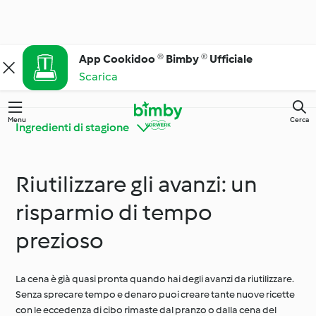
App Cookidoo ® Bimby ® Ufficiale
Scarica
Menu
Cerca
Ingredienti di stagione
Riutilizzare gli avanzi: un
Alla scoperta di
Trucchi e consigli con
Cookidoo®
Bimby®
risparmio di tempo
prezioso
Cucina facile ogni
Ingredienti di stagione
giorno
La cena è già quasi pronta quando hai degli avanzi da riutilizzare.
Senza sprecare tempo e denaro puoi creare tante nuove ricette
Stagionalità e
con le eccedenza di cibo rimaste dal pranzo o dalla cena del
Diete e stili alimentari
occasioni speciali