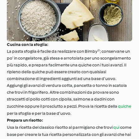
Cucina con la sfoglia:
La pasta sfoglia è facile da realizzare con Bimby®; conservane un
po’ in congelatore, già stesa e arrotolata per uno scongelamento
più rapido, e prepara facilmente una quiche con i tuoi avanzi. Il
ripieno della quiche può essere creato con qualsiasi
combinazione di ingredienti aggiunti ad una base d’uovo.
Aggiungi gli avanzi di verdura cotta, pancetta o tonno in scatola
che trovi in frigorifero. Altre combinazioni da provare sono
straccetti di pollo cotti con cipolla, salmone a dadini con
zucchine oppure il prosciutto a pezzi. Prova la ricetta della
quiche
per la sfoglia e per la base d’uovo.
Prepara un risotto:
Usa la ricetta del classico risotto al parmigiano che trovi
qui
come
base per creare la tua ricetta personalizzata con gli avanzi che hai