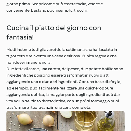
giorno prima. Scopri come può essere facile, veloce e
conveniente: bastano pochi semplici trucchi!
Il giro del mondo con
Impara con
Cookidoo®
Cookidoo®
Cucina il piatto del giorno con
fantasia!
Metti insieme tutti gli avanzi della settimana che hai lasciato in
frigorifero e reinventa una cena deliziosa. L’unica regola è che
non deve rimanere nulla!
Due fette di carne, una carota, del pesce, due patate bollite sono
ingredienti che possono essere trasformati in nuovi piatti
aggiungendo uno o due altri ingredienti. Con una base di sfoglia,
ad esempio, puoi facilmente realizzare una quiche; oppure
aggiungendo del riso, la maggior parte degli ingredienti può dar
vita ad un delizioso risotto; infine, con un po’ di formaggio puoi
trasformare i tuoi avanzi in una cena completa.