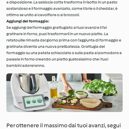
a disposizione. La salsiccia cotta trasforma il risotto in un pasto
sostanzioso e il formaggio avanzato, come il brie o il cheddar, è
ottimo se unito al cavolfiore o ai broccoli.
Aggiungi del formaggio:
Se aggiungi del formaggio grattugiato ai tuoi avanzi e li fai
gratinare in forno, puoi trasformarli in un nuovo piatto. La
ratatouille rimasta dal giorno prima con l’aggiunta di formaggio e
gratinata diventa una nuova prelibatezza. Grattugia del
formaggio su una patata schiacciata o sulla pasta al pomodoro e
passala in forno creando un piatto gustosissimo che i tuoi
bambini adoreranno.
Per ottenere il massimo dai tuoi avanzi, segui