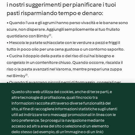
i nostri suggerimenti per pianificare i tuoi
pasti risparmiando tempo e denaro:
• Quando l’uva e gli agrumi hanno perso vivacità e le banane sono
scure, non disperare. Aggiungili semplicemente al tuo frullato
quotidiano con Bimby®.
• Mescola le patate schiacciate con le verdure a pezzi e friggi il
tutto in poco olio per una cena gustosa o un contorno saporito.
• Cucina il doppio della pasta o del riso di cui hai bisogno e
congelalo in un contenitore chiuso. Quando occorre, riscalda il
riso o la pasta avanzati nel Varoma, mentre prepari una zuppa
nel Bimby®.
• Quando ti avanzano piccoli pezzi di formaggio, congelali per
utilizzarli in seguito. Il formaggio congelato può essere grattugiato
Questo sito web utilizza dei cookies, anche di terze parti, e
o consumato con i cracker.
altre tecnologie di profilazione, quali l’incrocio tra
informazioni raccolte attraverso diverse funzionalità del
sito, al fine di raccogliere informazioni statistiche sugli utenti
© Copyright 2026
utili ad indirizzare loro messaggi promozionali in linea con le
loro preferenze. Se prosegui la navigazione mediante
Termini del servizio
accesso ad altra area del sito o selezione di un elemento
Informativa sulla privacy
dello stesso (ad esempio, di un'immagine o di un link)