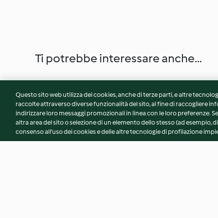
Ti potrebbe interessare anche...
Questo sito web utilizza dei cookies, anche di terze parti, e altre tecnolog
raccolte attraverso diverse funzionalità del sito, al fine di raccogliere inf
indirizzare loro messaggi promozionali in linea con le loro preferenze.
altra area del sito o selezione di un elemento dello stesso (ad esempio, di
consenso all'uso dei cookies e delle altre tecnologie di profilazione impie
Gelato veloce alla frutta
Sorbetto al melon