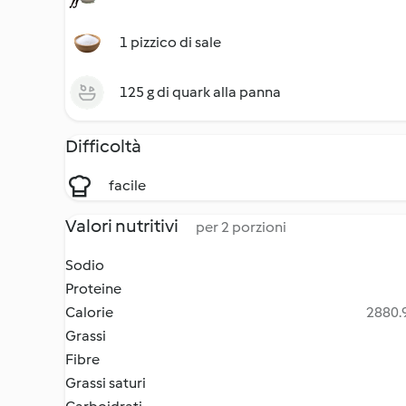
1 pizzico di sale
125 g di quark alla panna
Difficoltà
facile
Valori nutritivi
per 2 porzioni
Sodio
Proteine
Calorie
2880.9
Grassi
Fibre
Grassi saturi