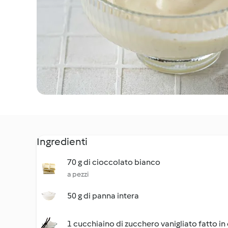
Ingredienti
70 g di cioccolato bianco
a pezzi
50 g di panna intera
1 cucchiaino di zucchero vanigliato fatto in