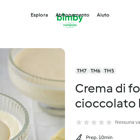
Esplora
Abbonamento
Aiuto
TM7
TM6
TM5
Crema di f
cioccolato
Nessuna va
Prep. 10min