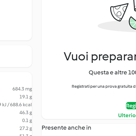
Vuoi preparar
Questa e altre 100
Registrati per una prova gratuita d
684.3 mg
19.1 g
 kJ / 688.6 kcal
Regi
46.3 g
Ulterio
0.1 g
Presente anche in
27.2 g