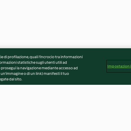
ie di profilazione, quali l’incrocio tra informazioni
ormazioni statistiche sugli utenti utili ad
Impostazioni
 Se prosegui la navigazione mediante accesso ad
 un'immagine o di un link) manifesti il tuo
gate dal sito.
e
Sorbetto pesca e mandorla
Sorbetto all’ara
spumante