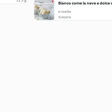
51.3 g
Bianco come la neve e dolce
6 ricette
Svizzera