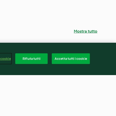
Mostra tutto
 cookie
Rifiuta tutti
Accetta tutti i cookie
ncia e
Gelato al miele e lavanda