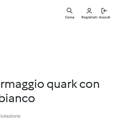
Vai
al
Cerca
Registrati
Accedi
contenut
principal
ormaggio quark con
 bianco
lutazione