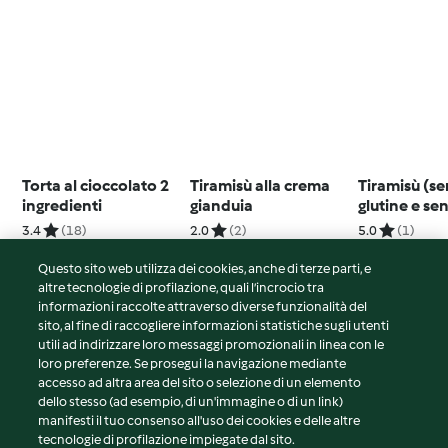
Torta al cioccolato 2
Tiramisù alla crema
Tiramisù (s
ingredienti
gianduia
glutine e se
lattosio)
3.4
(18)
2.0
(2)
5.0
(1)
Questo sito web utilizza dei cookies, anche di terze parti, e
altre tecnologie di profilazione, quali l’incrocio tra
informazioni raccolte attraverso diverse funzionalità del
sito, al fine di raccogliere informazioni statistiche sugli utenti
© Copyright 2026
utili ad indirizzare loro messaggi promozionali in linea con le
loro preferenze. Se prosegui la navigazione mediante
Termini del servizio
accesso ad altra area del sito o selezione di un elemento
Informativa sulla privacy
dello stesso (ad esempio, di un'immagine o di un link)
Avvertenze generali
manifesti il tuo consenso all'uso dei cookies e delle altre
tecnologie di profilazione impiegate dal sito.
Note legali