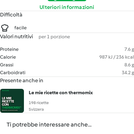
Ulteriori informazioni
Difficoltà
facile
Valori nutritivi
per 1 porzione
Proteine
7.6 g
Calorie
987 kJ / 236 kcal
Grassi
8.6 g
Carboidrati
34.2 g
Presente anche in
Le mie ricette con thermomix
198 ricette
Svizzera
Ti potrebbe interessare anche...