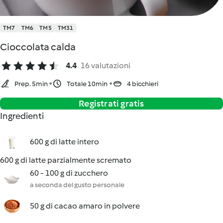
TM7
TM6
TM5
TM31
Cioccolata calda
4.4
16 valutazioni
Prep. 5min
Totale 10min
4 bicchieri
Registrati gratis
Ingredienti
600 g di latte intero
600 g di latte parzialmente scremato
60 - 100 g di zucchero
a seconda del gusto personale
50 g di cacao amaro in polvere