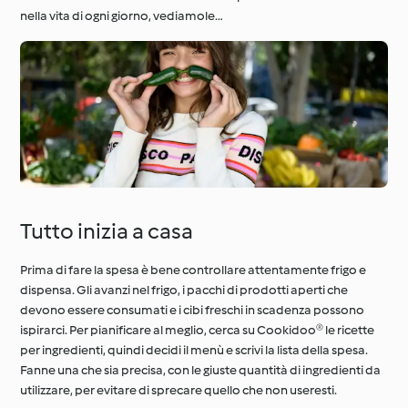
nella vita di ogni giorno, vediamole…
Il giro del mondo con
Impara con
Cookidoo®
Cookidoo®
Tutto inizia a casa
Prima di fare la spesa è bene controllare attentamente frigo e
dispensa. Gli avanzi nel frigo, i pacchi di prodotti aperti che
devono essere consumati e i cibi freschi in scadenza possono
ispirarci. Per pianificare al meglio, cerca su Cookidoo® le ricette
per ingredienti, quindi decidi il menù e scrivi la lista della spesa.
Fanne una che sia precisa, con le giuste quantità di ingredienti da
utilizzare, per evitare di sprecare quello che non useresti.