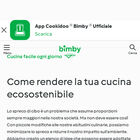
App Cookidoo ® Bimby ® Ufficiale
Scarica
Menu
Cerca
Cucina facile ogni giorno
Come rendere la tua cucina
Alla scoperta di
Trucchi e consigli con
Cookidoo®
Bimby®
ecosostenibile
Cucina facile ogni
Lo spreco di cibo è un problema che assume proporzioni
Ingredienti di stagione
giorno
sempre maggiori nella nostra società. Ma non deve essere così!
Con piccole modifiche alle nostre abitudini culinarie, possiamo
minimizzare lo spreco e ridurre il nostro impatto sull’ambiente.
Stagionalità e
Abbiamo creato un elenco di idee che possono essere adottate
Diete e stili alimentari
occasioni speciali