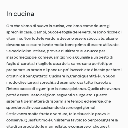
In cucina
Ora che siamo di nuovo in cucina, vediamo come ridurre gli
sprechi in casa. Gambi, bucce e foglie delle verdure sono ricche di
vitamine. Non tutte le verdure devono essere sbucciate, alcune
devono solo essere lavate molto bene prima di essere utilizzate.
Se decidi di sbucciarle, prova a riutilizzare le le bucce per
insaporire zuppe, come guarnizioni o aggiungile a un pesto di
foglie di carota. I ritagli e le ossa della carne sono perfetti per
preparare un brodo e il pane un po’ invecchiato è ideale per fare i
crostini o il pangrattato! Cucinare in grandi quantità è un buon
modo di evitare gli sprechi, ad esempio, usa tutto il cavolo o
l’intero pacco di legumi per la stessa pietanza. Quello che avanza
potrà essere usato nei giorni seguenti o surgelato. Questo
sistema ti permetterà di risparmiare tempo ed energie, che
spenderesti invece cucinando da zero ogni giorno!
Se ti avanza molta frutta o verdura, fai dei succhi o prova le
conserve. Quest’ultimo è un sistema favoloso per prolungare la
vita di un prodotto: le marmellate, le conserve o i chutney ti