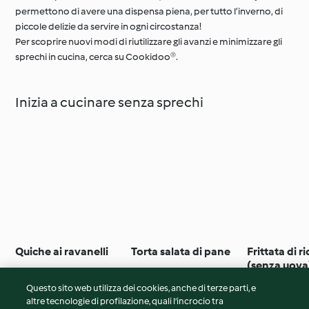
permettono di avere una dispensa piena, per tutto l’inverno, di
piccole delizie da servire in ogni circostanza!
Per scoprire nuovi modi di riutilizzare gli avanzi e minimizzare gli
sprechi in cucina, cerca su Cookidoo®.
Inizia a cucinare senza sprechi
Quiche ai ravanelli
Torta salata di pane
Frittata di ri
(senza uova
Questo sito web utilizza dei cookies, anche di terze parti, e
altre tecnologie di profilazione, quali l’incrocio tra