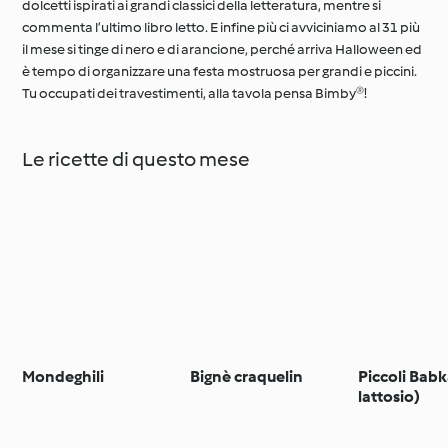
dolcetti ispirati ai grandi classici della letteratura, mentre si
commenta l’ultimo libro letto. E infine più ci avviciniamo al 31 più
il mese si tinge di nero e di arancione, perché arriva Halloween ed
è tempo di organizzare una festa mostruosa per grandi e piccini.
Tu occupati dei travestimenti, alla tavola pensa Bimby®!
Le ricette di questo mese
Mondeghili
Bignè craquelin
Piccoli Bab
lattosio)