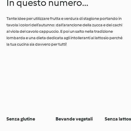
In questo numero...
Tante idee per utilizzare frutta e verdura di stagione portando in
tavola i colori dell’autunno: dall’arancione della zucca e dei cachi
al viola del cavolo cappuccio. E poi un salto nella tradizione
lombarda e una dieta dedicata agli intolleranti al lattosio perché
la tua cucina sia davvero per tutti!
Senza glutine
Bevande vegetali
Senza lattos