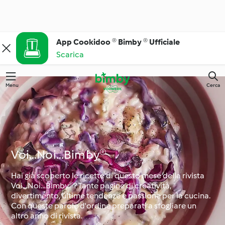
App Cookidoo ® Bimby ® Ufficiale
Scarica
Menu
Cerca
Voi…Noi…Bimby®
Hai già scoperto le ricette di questo mese della rivista
Voi…Noi…Bimby®? Tante pagine di creatività,
divertimento, ultime tendenze e passione per la cucina.
Con queste parole d'ordine preparati a sfogliare un
altro anno di rivista.