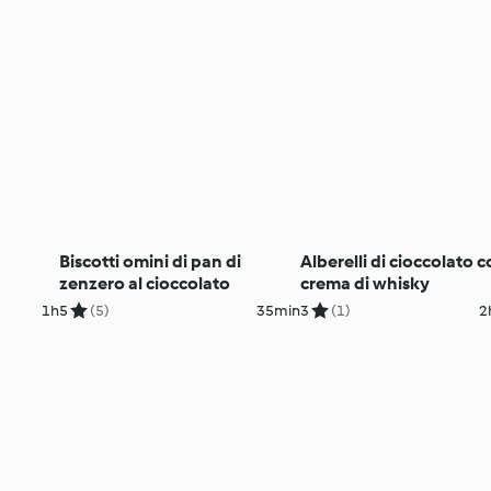
Biscotti omini di pan di
Alberelli di cioccolato 
zenzero al cioccolato
crema di whisky
1h
5
(5)
35min
3
(1)
2