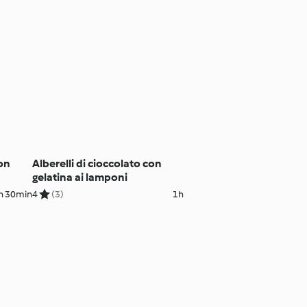
con
Alberelli di cioccolato con
gelatina ai lamponi
h 30min
4
(3)
1h