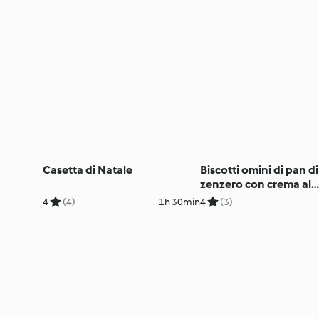
Casetta di Natale
Biscotti omini di pan di
zenzero con crema al
caramello
4
(4)
1h 30min
4
(3)