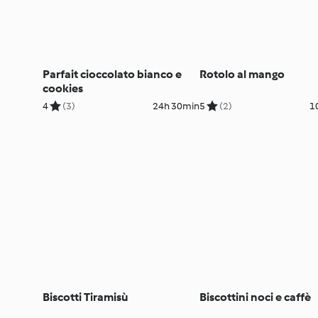
Parfait cioccolato bianco e
Rotolo al mango
cookies
4
(3)
24h 30min
5
(2)
1
Biscotti Tiramisù
Biscottini noci e caffè