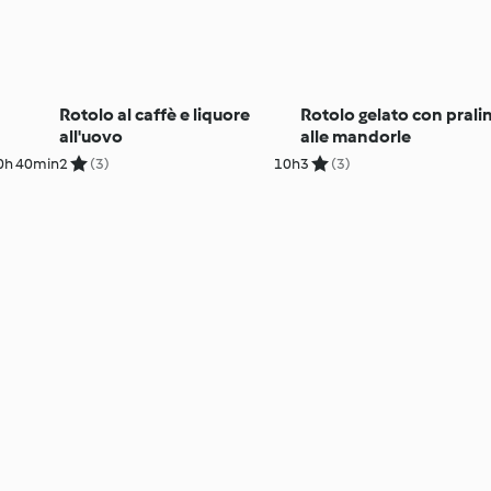
Rotolo al caffè e liquore
Rotolo gelato con prali
all'uovo
alle mandorle
0h 40min
2
(3)
10h
3
(3)