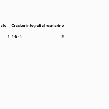
nato
Cracker integrali al rosmarino
5h
4
(4)
2h