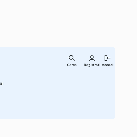
Vai
al
Cerca
Registrati
Accedi
contenut
principal
al