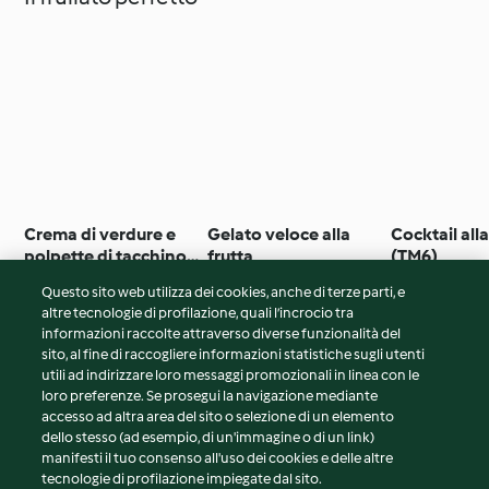
Crema di verdure e
Gelato veloce alla
Cocktail alla
polpette di tacchino
frutta
(TM6)
(TM6)
Questo sito web utilizza dei cookies, anche di terze parti, e
altre tecnologie di profilazione, quali l’incrocio tra
informazioni raccolte attraverso diverse funzionalità del
sito, al fine di raccogliere informazioni statistiche sugli utenti
© Copyright 2026
utili ad indirizzare loro messaggi promozionali in linea con le
loro preferenze. Se prosegui la navigazione mediante
Termini del servizio
accesso ad altra area del sito o selezione di un elemento
Informativa sulla privacy
dello stesso (ad esempio, di un'immagine o di un link)
Avvertenze generali
manifesti il tuo consenso all'uso dei cookies e delle altre
tecnologie di profilazione impiegate dal sito.
Note legali