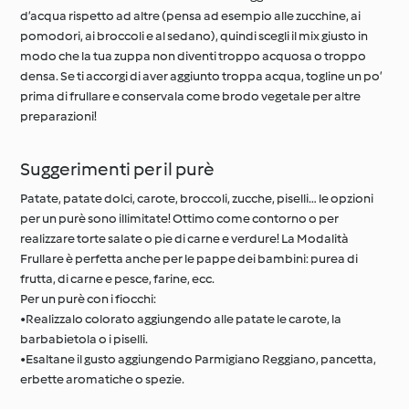
d’acqua rispetto ad altre (pensa ad esempio alle zucchine, ai
pomodori, ai broccoli e al sedano), quindi scegli il mix giusto in
modo che la tua zuppa non diventi troppo acquosa o troppo
densa. Se ti accorgi di aver aggiunto troppa acqua, togline un po’
prima di frullare e conservala come brodo vegetale per altre
preparazioni!
Suggerimenti per il purè
Patate, patate dolci, carote, broccoli, zucche, piselli… le opzioni
per un purè sono illimitate! Ottimo come contorno o per
realizzare torte salate o pie di carne e verdure! La Modalità
Frullare è perfetta anche per le pappe dei bambini: purea di
frutta, di carne e pesce, farine, ecc.
Per un purè con i fiocchi:
•Realizzalo colorato aggiungendo alle patate le carote, la
barbabietola o i piselli.
•Esaltane il gusto aggiungendo Parmigiano Reggiano, pancetta,
erbette aromatiche o spezie.