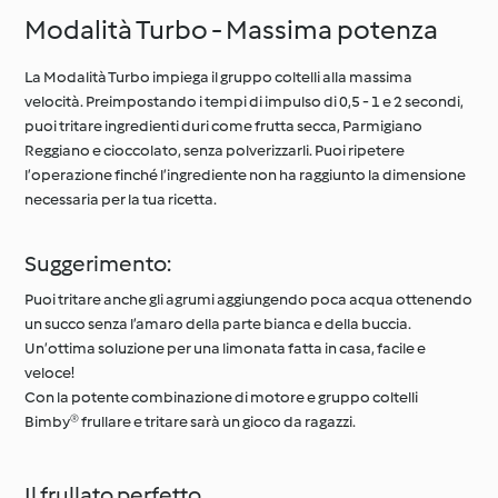
Modalità Turbo - Massima potenza
La Modalità Turbo impiega il gruppo coltelli alla massima
velocità. Preimpostando i tempi di impulso di 0,5 - 1 e 2 secondi,
puoi tritare ingredienti duri come frutta secca, Parmigiano
Reggiano e cioccolato, senza polverizzarli. Puoi ripetere
l’operazione finché l’ingrediente non ha raggiunto la dimensione
necessaria per la tua ricetta.
Suggerimento:
Puoi tritare anche gli agrumi aggiungendo poca acqua ottenendo
un succo senza l’amaro della parte bianca e della buccia.
Un’ottima soluzione per una limonata fatta in casa, facile e
veloce!
Con la potente combinazione di motore e gruppo coltelli
Bimby® frullare e tritare sarà un gioco da ragazzi.
Il frullato perfetto