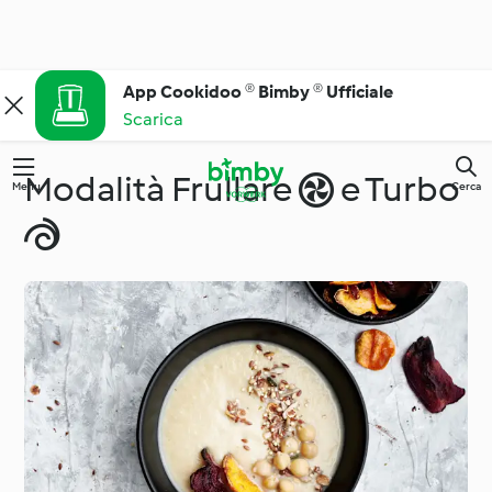
App Cookidoo ® Bimby ® Ufficiale
Scarica
Modalità Frullare  e Turbo
Menu
Cerca
