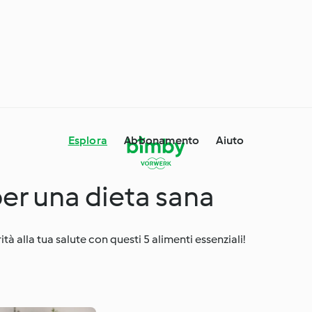
Esplora
Abbonamento
Aiuto
per una dieta sana
 e consigli con
®
Ingredienti di stagione
à alla tua salute con questi 5 alimenti essenziali!
alità e occasioni
Il giro del mondo con
i
Cookidoo®