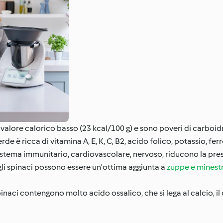
alore calorico basso (23 kcal/100 g) e sono poveri di carboidra
de è ricca di vitamina A, E, K, C, B2, acido folico, potassio, fe
il sistema immunitario, cardiovascolare, nervoso, riducono la pre
 gli spinaci possono essere un'ottima aggiunta a
zuppe e minest
pinaci contengono molto acido ossalico, che si lega al calcio, il