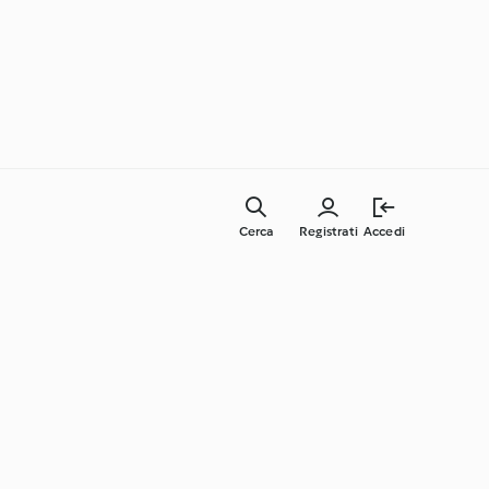
Cerca
Registrati
Accedi
Cucina facile ogni giorno
Impara con Cookidoo®