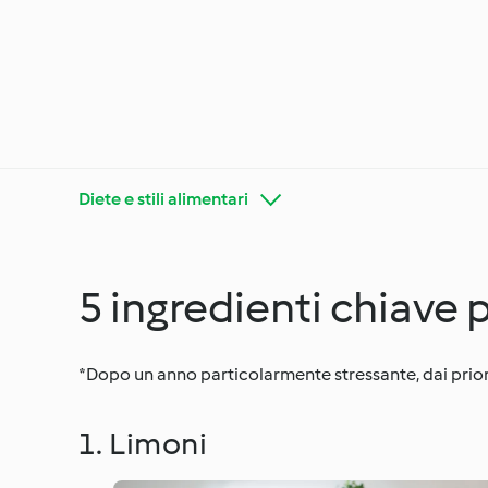
Diete e stili alimentari
5 ingredienti chiave 
Trucchi
Alla scoperta di Cookidoo®
Bimby
*Dopo un anno particolarmente stressante, dai priorit
Stagion
1. Limoni
Diete e stili alimentari
special