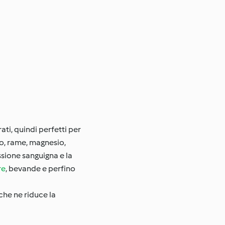
ti, quindi perfetti per
rro, rame, magnesio,
ssione sanguigna e la
re
, bevande e perfino
 che ne riduce la