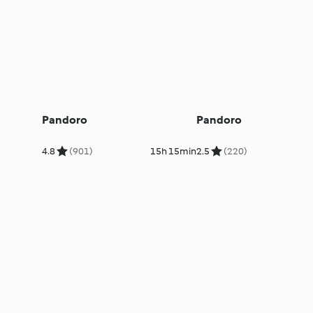
Pandoro
Pandoro
4.8
(901)
15h 15min
2.5
(220)