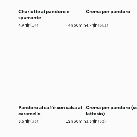
Charlotte al pandoro e
Crema per pandoro
spumante
4.9
(14)
4h 50min
4.7
(661)
Pandoro al caffè con salsa al
Crema per pandoro (s
caramello
lattosio)
3.5
(33)
12h 30min
3.3
(32)