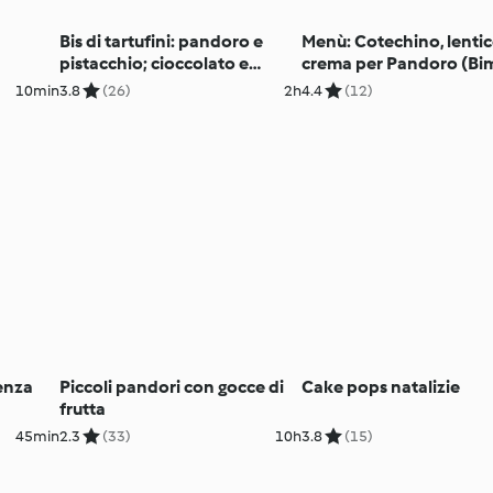
Bis di tartufini: pandoro e
Menù: Cotechino, lentic
pistacchio; cioccolato e
crema per Pandoro (Bi
amaretti
Friend)
10min
3.8
(26)
2h
4.4
(12)
enza
Piccoli pandori con gocce di
Cake pops natalizie
frutta
45min
2.3
(33)
10h
3.8
(15)