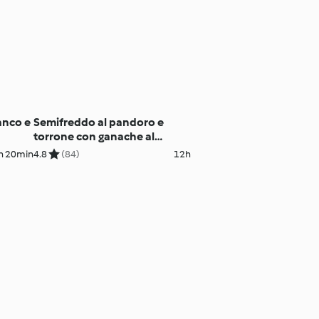
anco e
Semifreddo al pandoro e
torrone con ganache al
fondente
h 20min
4.8
(84)
12h