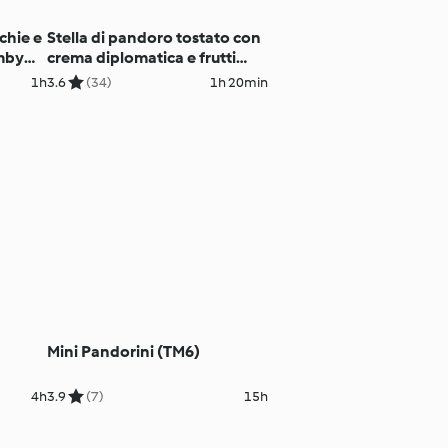
chie e
Stella di pandoro tostato con
mby
crema diplomatica e frutti
rossi
1h
3.6
(34)
1h 20min
Mini Pandorini (TM6)
4h
3.9
(7)
15h