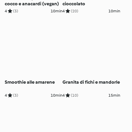
cocco e anacardi (vegan)
cioccolato
4
(3)
10min
4
(20)
10min
Smoothie alle amarene
Granita di fichi e mandorle
4
(3)
10min
4
(10)
15min