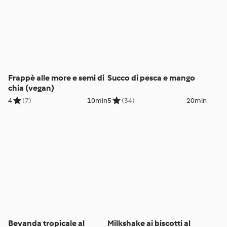
Frappè alle more e semi di
Succo di pesca e mango
chia (vegan)
4
(7)
10min
5
(34)
20min
Bevanda tropicale al
Milkshake ai biscotti al