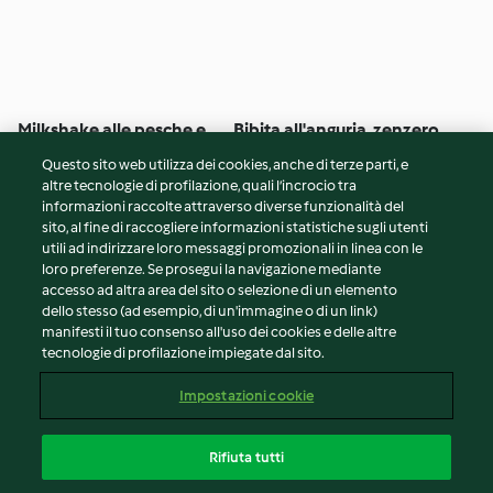
Milkshake alle pesche e
Bibita all'anguria, zenzero
vaniglia
e lime
Questo sito web utilizza dei cookies, anche di terze parti, e
5
(19)
10min
4
(45)
10min
altre tecnologie di profilazione, quali l’incrocio tra
informazioni raccolte attraverso diverse funzionalità del
sito, al fine di raccogliere informazioni statistiche sugli utenti
© Copyright 2026
utili ad indirizzare loro messaggi promozionali in linea con le
loro preferenze. Se prosegui la navigazione mediante
Termini del servizio
accesso ad altra area del sito o selezione di un elemento
Informativa sulla privacy
dello stesso (ad esempio, di un'immagine o di un link)
Avvertenze generali
manifesti il tuo consenso all'uso dei cookies e delle altre
tecnologie di profilazione impiegate dal sito.
Note legali
Cookie
Impostazioni cookie
Contenuto del rapporto
Recesso dal contratto
Rifiuta tutti
Dichiarazione di accessibilità