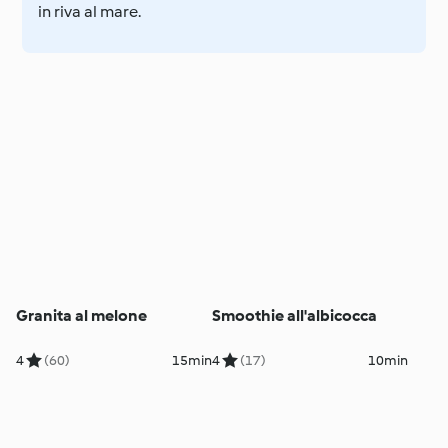
in riva al mare.
Granita al melone
Smoothie all'albicocca
4
(60)
15min
4
(17)
10min