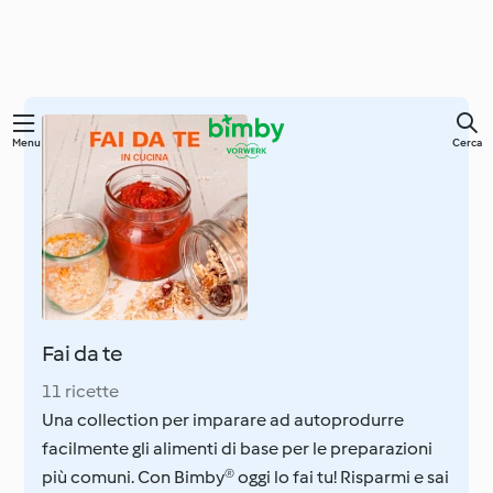
Vai
Menu
Cerca
al
contenuto
principale
Fai da te
11 ricette
Una collection per imparare ad autoprodurre
facilmente gli alimenti di base per le preparazioni
più comuni. Con Bimby® oggi lo fai tu! Risparmi e sai