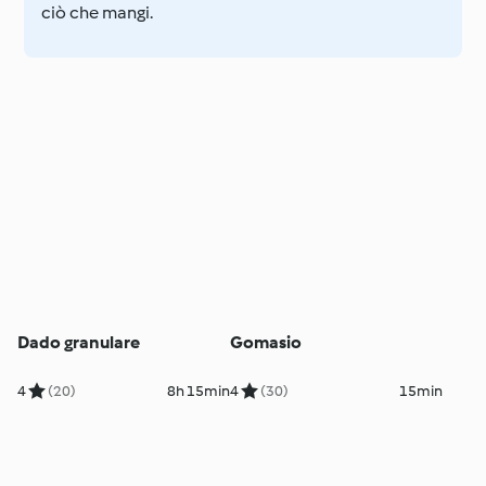
ciò che mangi.
Dado granulare
Gomasio
4
(20)
8h 15min
4
(30)
15min