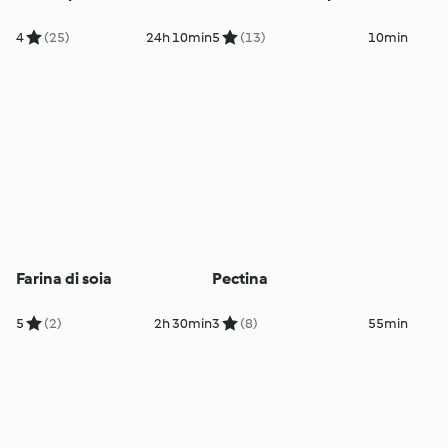
4
(25)
24h 10min
5
(13)
10min
Farina di soia
Pectina
5
(2)
2h 30min
3
(8)
55min