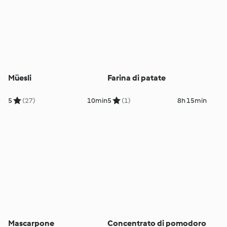
Müesli
Farina di patate
5
(27)
10min
5
(1)
8h 15min
Mascarpone
Concentrato di pomodoro