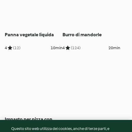
Panna vegetale liquida
Burro di mandorle
4
(12)
10min
4
(124)
20min
Impasto per pizza con
farina di soia
Questo sito web utilizza dei cookies, anche di terze parti, e