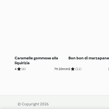
Caramelle gommose alla
Bon bon di marzapane
liquirizia
4
(6)
7h 20min
5
(11)
© Copyright 2026