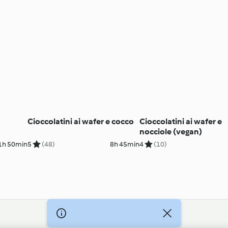
Cioccolatini ai wafer e cocco
Cioccolatini ai wafer e
nocciole (vegan)
1h 50min
5
(48)
8h 45min
4
(10)