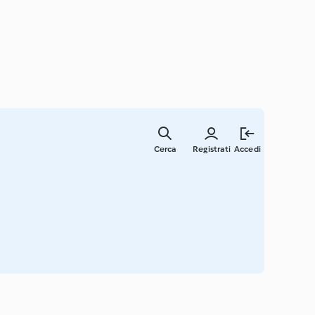
Vai
al
Cerca
Registrati
Accedi
contenut
principal