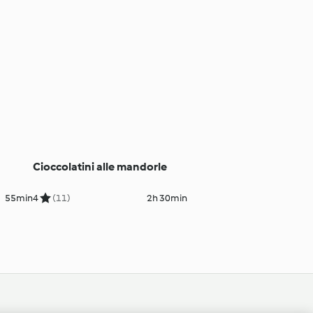
Cioccolatini alle mandorle
55min
4
(11)
2h 30min