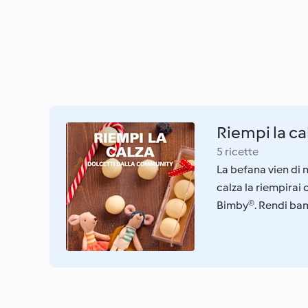
Riempi la ca
5 ricette
La befana vien di n
calza la riempirai
Bimby®. Rendi bamb