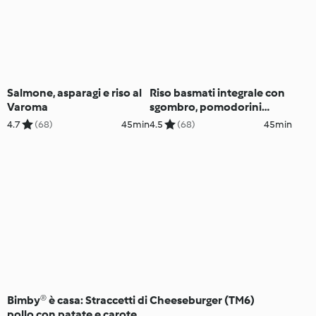
Salmone, asparagi e riso al
Riso basmati integrale con
Varoma
sgombro, pomodorini
secchi e pistacchi
4.7
(68)
45min
4.5
(68)
45min
Bimby® è casa: Straccetti di
Cheeseburger (TM6)
pollo con patate e carote