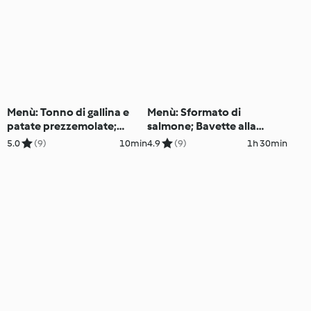
Menù: Tonno di gallina e
Menù: Sformato di
patate prezzemolate;
salmone; Bavette alla
Bonet
crema di piselli e pancetta;
5.0
(9)
10min
4.9
(9)
1h 30min
Plumcake alle nespole
(Bimby Friend)