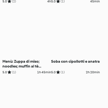
spada; Macedonia con
cavolfiore
5.0
(2)
4h
5.0
(1)
45min
mousse allo yogurt (Bimby
Friend)
Menù: Zuppa di miso;
Soba con cipollotti e anatra
noodles; muffin al tè
matcha (senza lattosio)
5.0
(1)
1h 45min
5.0
(1)
2h 20min
(Bimby Friend)