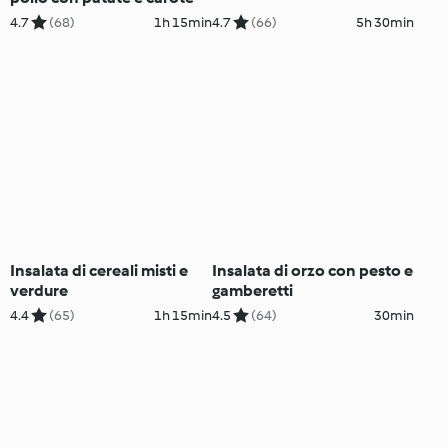
4.7
(68)
1h 15min
4.7
(66)
5h 30min
Insalata di cereali misti e
Insalata di orzo con pesto e
verdure
gamberetti
4.4
(65)
1h 15min
4.5
(64)
30min