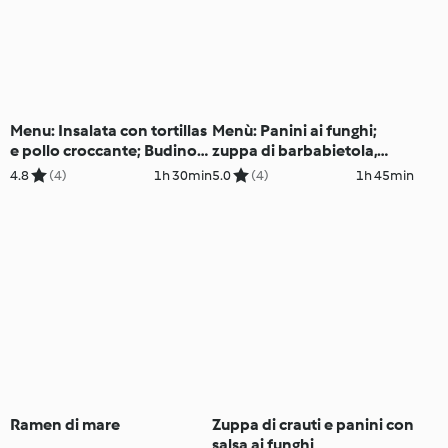
Menu: Insalata con tortillas
Menù: Panini ai funghi;
e pollo croccante; Budino
zuppa di barbabietola,
di riso con pere caramellate
branzino al sale con
4.8
(4)
1h 30min
5.0
(4)
1h 45min
verdure arrosto e zabaione
alla vodka
Ramen di mare
Zuppa di crauti e panini con
salsa ai funghi