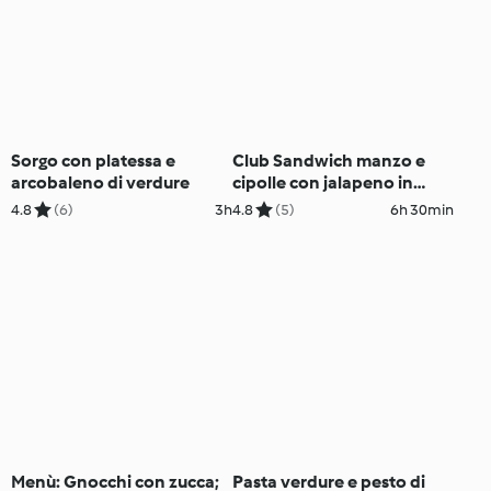
Sorgo con platessa e
Club Sandwich manzo e
arcobaleno di verdure
cipolle con jalapeno in
agrodolce
4.8
(6)
3h
4.8
(5)
6h 30min
Menù: Gnocchi con zucca;
Pasta verdure e pesto di