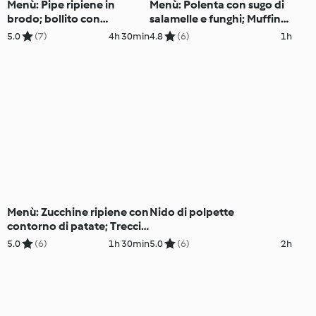
Menù: Pipe ripiene in
Menù: Polenta con sugo di
brodo; bollito con
salamelle e funghi; Muffin
giardiniera (Bimby Friend)
all'arancia e nocciole
5.0
(7)
4h 30min
4.8
(6)
1h
(Bimby Friend)
Menù: Zucchine ripiene con
Nido di polpette
contorno di patate; Treccia
multicerali; Gelo d’uva
5.0
(6)
1h 30min
5.0
(6)
2h
(Bimby Friend)