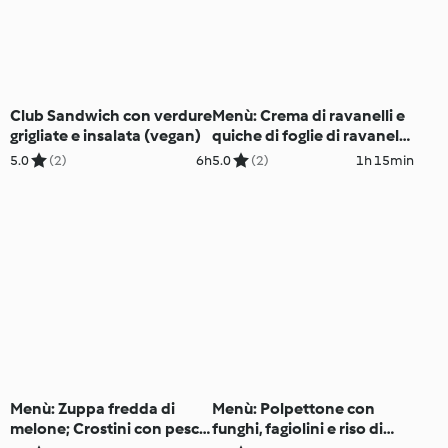
Club Sandwich con verdure
Menù: Crema di ravanelli e
grigliate e insalata (vegan)
quiche di foglie di ravanello
(Bimby Friend)
5.0
(2)
6h
5.0
(2)
1h 15min
Menù: Zuppa fredda di
Menù: Polpettone con
melone; Crostini con pesce
funghi, fagiolini e riso di