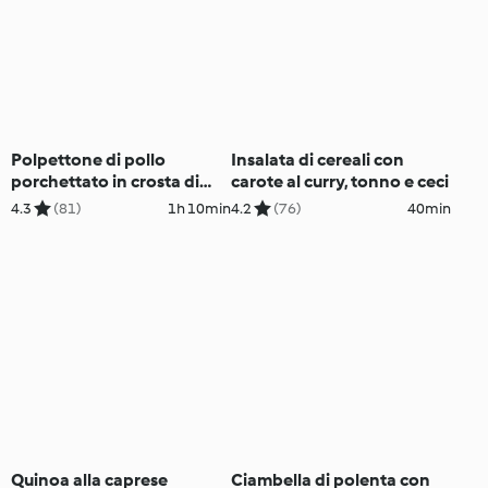
Polpettone di pollo
Insalata di cereali con
porchettato in crosta di
carote al curry, tonno e ceci
patate
4.3
(81)
1h 10min
4.2
(76)
40min
Quinoa alla caprese
Ciambella di polenta con