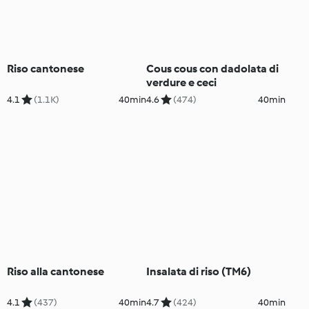
Riso cantonese
Cous cous con dadolata di
verdure e ceci
4.1
(1.1K)
40min
4.6
(474)
40min
Riso alla cantonese
Insalata di riso (TM6)
4.1
(437)
40min
4.7
(424)
40min