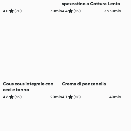
spezzatino a Cottura Lenta
4.0
(70)
30min
4.4
(69)
3h 30min
Cous cous integrale con
Crema di panzanella
ceci e tonno
4.6
(69)
20min
4.1
(68)
40min