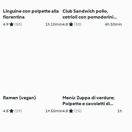
Linguine con polpette alla
Club Sandwich pollo,
fiorentina
cetrioli con pomodorini
confit e salsa Tzatziki
4.9
(50)
1h 10min
4.8
(30)
4h 30min
Ramen (vegan)
Menù: Zuppa di verdure;
Polpette e cavoletti di
Bruxelles
4.8
(29)
1h 50min
4.8
(25)
1h