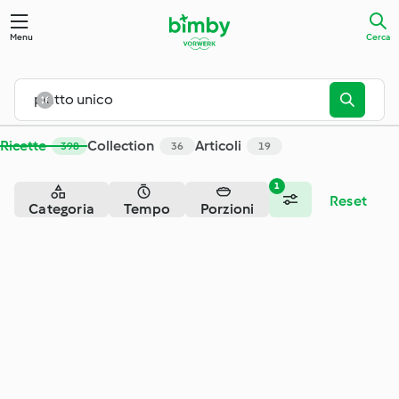
Cerca - Cookidoo® – la nostra piattaforma ufficiale di ricette
Menu
Cerca
Ricette
Collection
Articoli
398
36
19
1
Reset
Categoria
Tempo
Porzioni