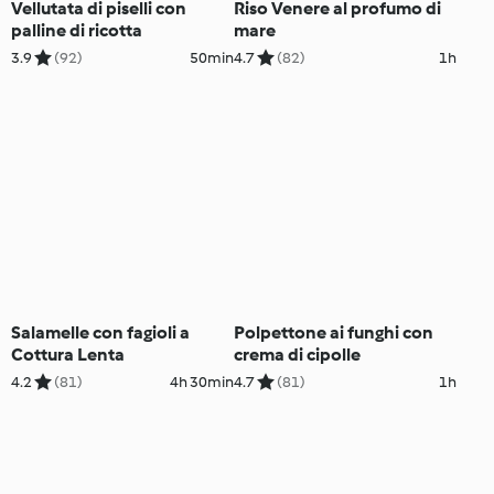
Vellutata di piselli con
Riso Venere al profumo di
palline di ricotta
mare
3.9
(92)
50min
4.7
(82)
1h
Salamelle con fagioli a
Polpettone ai funghi con
Cottura Lenta
crema di cipolle
4.2
(81)
4h 30min
4.7
(81)
1h