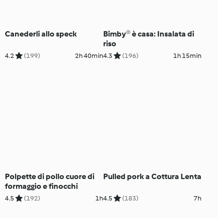
Canederli allo speck
Bimby® è casa: Insalata di
riso
4.2
(199)
2h 40min
4.3
(196)
1h 15min
Polpette di pollo cuore di
Pulled pork a Cottura Lenta
formaggio e finocchi
4.5
(192)
1h
4.5
(183)
7h