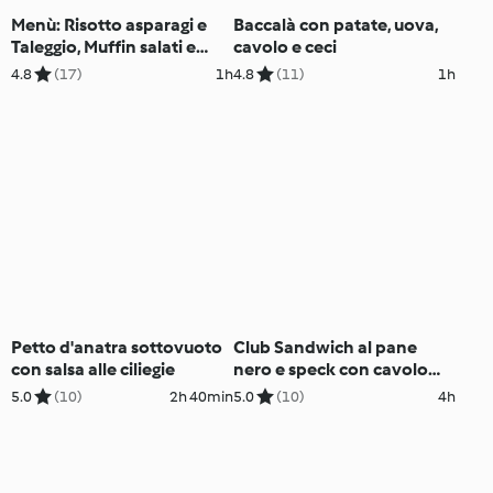
Menù: Risotto asparagi e
Baccalà con patate, uova,
Taleggio, Muffin salati e
cavolo e ceci
Crema pasquale (Pasqua)
4.8
(17)
1h
4.8
(11)
1h
(Bimby Friend)
Petto d'anatra sottovuoto
Club Sandwich al pane
con salsa alle ciliegie
nero e speck con cavolo
stufato
5.0
(10)
2h 40min
5.0
(10)
4h