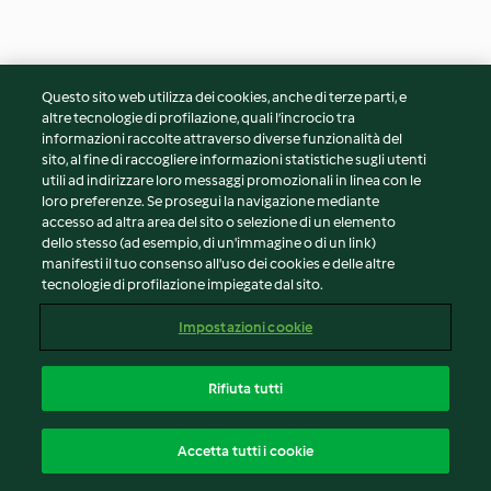
Questo sito web utilizza dei cookies, anche di terze parti, e
altre tecnologie di profilazione, quali l’incrocio tra
Involtini di lonza allo speck
Filetti di salmone e cous
informazioni raccolte attraverso diverse funzionalità del
con carote e funghi e
cous con verdure e salsa
sito, al fine di raccogliere informazioni statistiche sugli utenti
budino agli amaretti
alla curcuma
4.5
(61)
1h 30min
4.6
(60)
50min
utili ad indirizzare loro messaggi promozionali in linea con le
loro preferenze. Se prosegui la navigazione mediante
accesso ad altra area del sito o selezione di un elemento
dello stesso (ad esempio, di un'immagine o di un link)
manifesti il tuo consenso all'uso dei cookies e delle altre
tecnologie di profilazione impiegate dal sito.
Impostazioni cookie
Rifiuta tutti
Polenta con i funghi
Miglio alla curcuma e
Accetta tutti i cookie
mazzancolle (Modalità