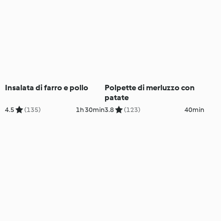
Insalata di farro e pollo
Polpette di merluzzo con
patate
4.5
(135)
1h 30min
3.8
(123)
40min