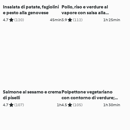
Insalata di patate, fagiolini
Pollo, riso e verdure al
e pesto alla genovese
vapore con salsa alla
senape
4.7
(120)
45min
3.9
(112)
1h 25min
Salmone al sesamo e crema
Polpettone vegetariano
di piselli
con contorno di verdure;
cheesecake ai lamponi
4.7
(107)
1h
4.5
(105)
1h 30min