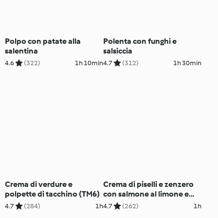
Polpo con patate alla
Polenta con funghi e
salentina
salsiccia
4.6
(322)
1h 10min
4.7
(312)
1h 30min
Crema di verdure e
Crema di piselli e zenzero
polpette di tacchino (TM6)
con salmone al limone e
broccoli
4.7
(284)
1h
4.7
(262)
1h