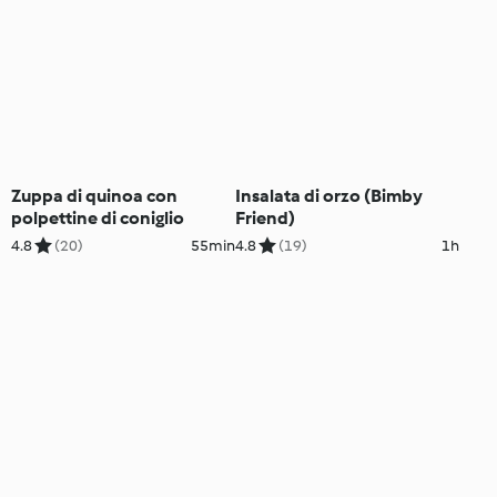
Zuppa di quinoa con
Insalata di orzo (Bimby
polpettine di coniglio
Friend)
4.8
(20)
55min
4.8
(19)
1h