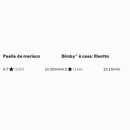
Paella de marisco
Bimby® è casa: Risotto
4.7
(150)
1h 20min
4.5
(146)
1h 15min