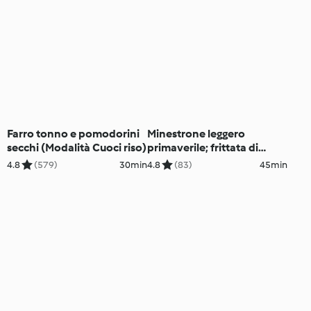
Farro tonno e pomodorini
Minestrone leggero
secchi (Modalità Cuoci riso)
primaverile; frittata di
spinaci e contorno asparagi
4.8
(579)
30min
4.8
(83)
45min
selvatici