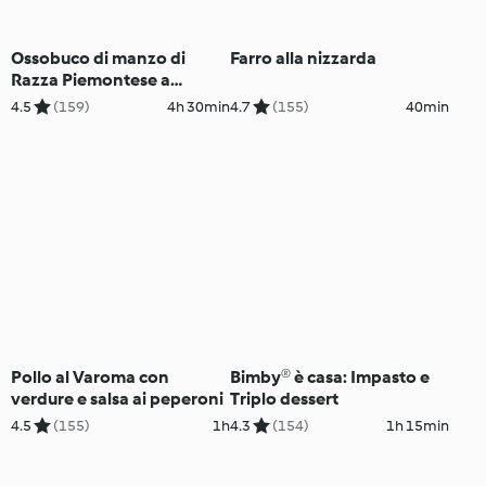
Ossobuco di manzo di
Farro alla nizzarda
Razza Piemontese a
Cottura Lenta e risotto allo
4.5
(159)
4h 30min
4.7
(155)
40min
zafferano
Pollo al Varoma con
Bimby® è casa: Impasto e
verdure e salsa ai peperoni
Triplo dessert
4.5
(155)
1h
4.3
(154)
1h 15min