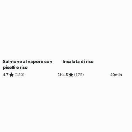
Salmone al vapore con
Insalata di riso
piselli e riso
4.7
(180)
1h
4.5
(175)
40min