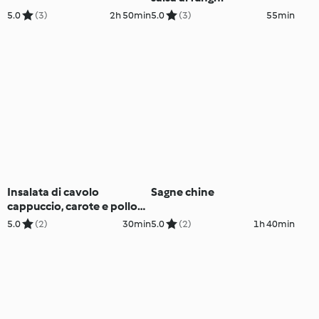
5.0
(3)
2h 50min
5.0
(3)
55min
Insalata di cavolo
Sagne chine
cappuccio, carote e pollo
alla Vietnamita
5.0
(2)
30min
5.0
(2)
1h 40min