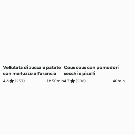
Vellutata di zucca e patate
Cous cous con pomodori
con merluzzo all'arancia
secchi e piselli
4.6
(251)
1h 50min
4.7
(206)
40min