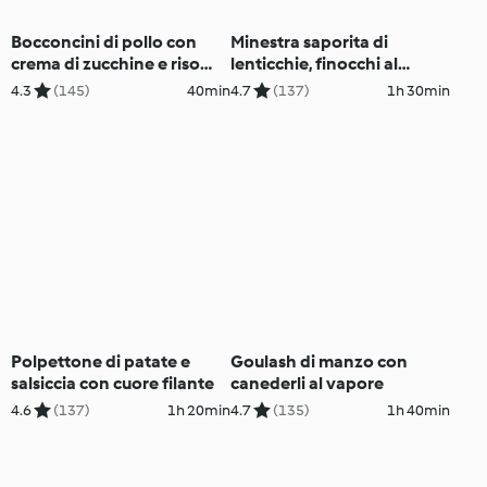
Bocconcini di pollo con
Minestra saporita di
crema di zucchine e riso
lenticchie, finocchi al
basmati
Parmigiano Reggiano e
4.3
(145)
40min
4.7
(137)
1h 30min
muffin di carote e
mandorle
Polpettone di patate e
Goulash di manzo con
salsiccia con cuore filante
canederli al vapore
4.6
(137)
1h 20min
4.7
(135)
1h 40min