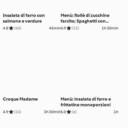
Insalata di farro con
Menù: Rollè di zucchine
salmone e verdure
farcito; Spaghetti con
crema di fagiolini; Gelato
4.8
(60)
45min
4.9
(15)
1h 30min
veloce alla pesca (Bimby
Friend)
Croque Madame
Menù: Insalata di farro e
frittatine monoporzioni
4.9
(15)
3h 30min
5.0
(6)
1h