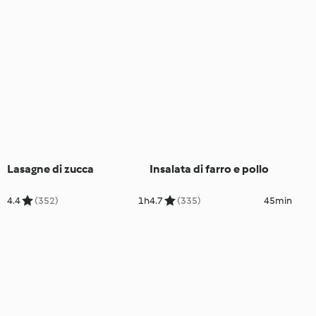
Lasagne di zucca
Insalata di farro e pollo
4.4
(352)
1h
4.7
(335)
45min