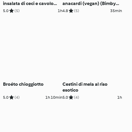
insalata di ceci e cavolo
anacardi (vegan) (Bimby
nero; plumcake ai frutti
Friend)
5.0
(5)
1h
4.8
(5)
35min
secchi
Broéto chioggiotto
Cestini di mela al riso
esotico
5.0
(4)
1h 10min
5.0
(4)
1h