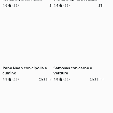
basmati
Paneer)
4.6
(31)
1h
4.4
(11)
13h
Pane Naan con cipolla e
Samosas con carne e
cumino
verdure
4.5
(23)
2h 25min
4.8
(22)
1h 15min