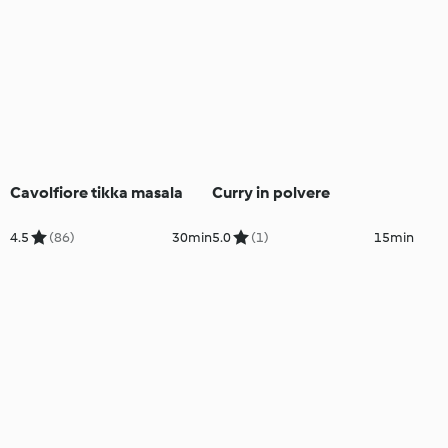
Cavolfiore tikka masala
Curry in polvere
4.5
(86)
30min
5.0
(1)
15min