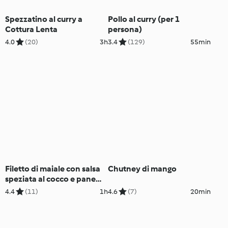
Spezzatino al curry a
Pollo al curry (per 1
Cottura Lenta
persona)
4.0
(20)
3h
3.4
(129)
55min
Filetto di maiale con salsa
Chutney di mango
speziata al cocco e pane
naan all'aglio
4.4
(11)
1h
4.6
(7)
20min