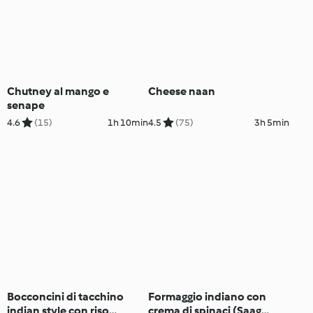
Chutney al mango e
Cheese naan
senape
4.6
(15)
1h 10min
4.5
(75)
3h 5min
Bocconcini di tacchino
Formaggio indiano con
indian style con riso
crema di spinaci (Saag