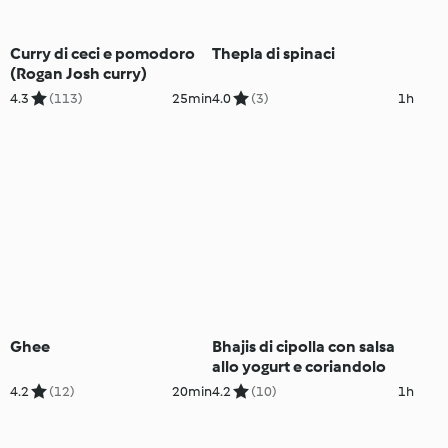
Curry di ceci e pomodoro
Thepla di spinaci
(Rogan Josh curry)
4.3
(113)
25min
4.0
(3)
1h
Ghee
Bhajis di cipolla con salsa
allo yogurt e coriandolo
4.2
(12)
20min
4.2
(10)
1h