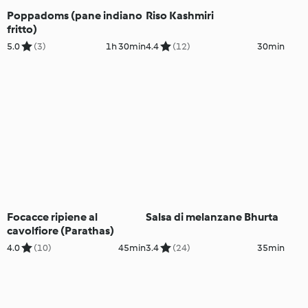
Poppadoms (pane indiano
Riso Kashmiri
fritto)
5.0
(3)
1h 30min
4.4
(12)
30min
Focacce ripiene al
Salsa di melanzane Bhurta
cavolfiore (Parathas)
4.0
(10)
45min
3.4
(24)
35min