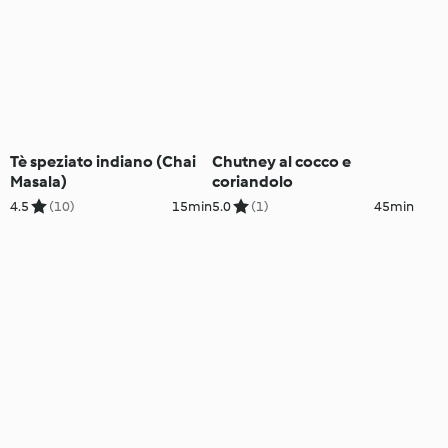
Tè speziato indiano (Chai
Chutney al cocco e
Masala)
coriandolo
4.5
(10)
15min
5.0
(1)
45min