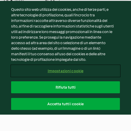
4.7
(205)
3h 10min
Questo sito web utilizza dei cookies, anche di terze parti, e
altre tecnologie di profilazione, quali l’incrocio tra
informazioni raccolte attraverso diverse funzionalità del
sito, al fine di raccogliere informazioni statistiche sugli utenti
utili ad indirizzare loro messaggi promozionali in linea con le
loro preferenze. Se prosegui la navigazione mediante
accesso ad altra area del sito o selezione di un elemento
dello stesso (ad esempio, di un'immagine o di un link)
manifesti il tuo consenso all'uso dei cookies e delle altre
tecnologie di profilazione impiegate dal sito.
Impostazioni cookie
Rifiuta tutti
Accetta tutti i cookie
© Copyright 2026