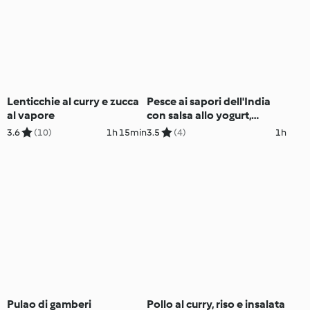
Lenticchie al curry e zucca
Pesce ai sapori dell'India
al vapore
con salsa allo yogurt,
patate e verdure
3.6
(10)
1h 15min
3.5
(4)
1h
Pulao di gamberi
Pollo al curry, riso e insalata