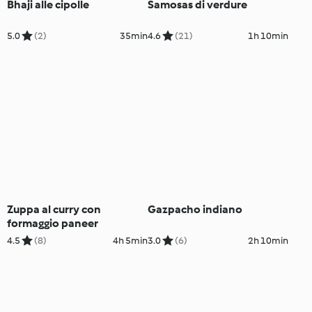
Bhaji alle cipolle
Samosas di verdure
5.0
(2)
35min
4.6
(21)
1h 10min
Zuppa al curry con
Gazpacho indiano
formaggio paneer
4.5
(8)
4h 5min
3.0
(6)
2h 10min