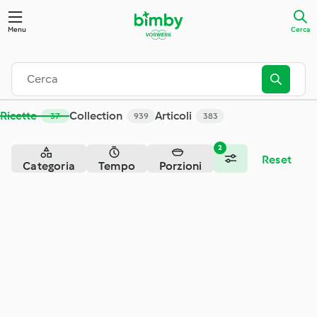
Cerca - Cookidoo® – la nostra piattaforma ufficiale di ricette
Menu
Cerca
Ricette
Collection
Articoli
37
939
383
2
Reset
Categoria
Tempo
Porzioni