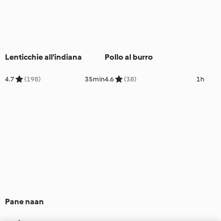
Lenticchie all'indiana
Pollo al burro
4.7
(198)
35min
4.6
(38)
1h
Pane naan