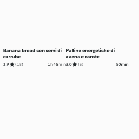
Banana bread con semi di
Palline energetiche di
carrube
avena e carote
3.9
(18)
1h 45min
3.0
(5)
50min