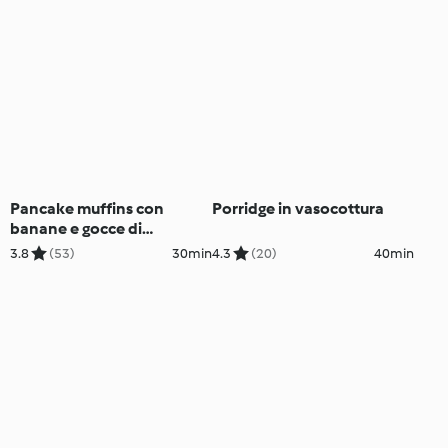
Pancake muffins con
Porridge in vasocottura
banane e gocce di
cioccolato
3.8
(53)
30min
4.3
(20)
40min