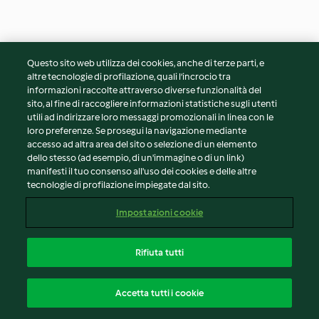
Questo sito web utilizza dei cookies, anche di terze parti, e
altre tecnologie di profilazione, quali l’incrocio tra
Confettura ai petali di rosa
Frullato leggero
informazioni raccolte attraverso diverse funzionalità del
sito, al fine di raccogliere informazioni statistiche sugli utenti
4.3
(12)
45min
3.5
(4)
10min
utili ad indirizzare loro messaggi promozionali in linea con le
loro preferenze. Se prosegui la navigazione mediante
accesso ad altra area del sito o selezione di un elemento
dello stesso (ad esempio, di un'immagine o di un link)
manifesti il tuo consenso all'uso dei cookies e delle altre
tecnologie di profilazione impiegate dal sito.
Impostazioni cookie
Rifiuta tutti
Frullato detox
Torta allo yogurt leggera
Accetta tutti i cookie
con confettura alle fragole