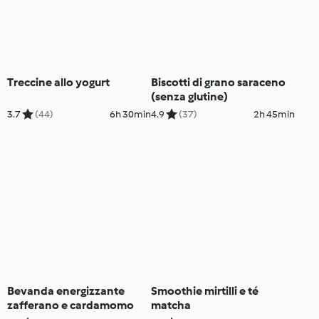
Treccine allo yogurt
Biscotti di grano saraceno
(senza glutine)
3.7
(44)
6h 30min
4.9
(37)
2h 45min
Bevanda energizzante
Smoothie mirtilli e té
zafferano e cardamomo
matcha