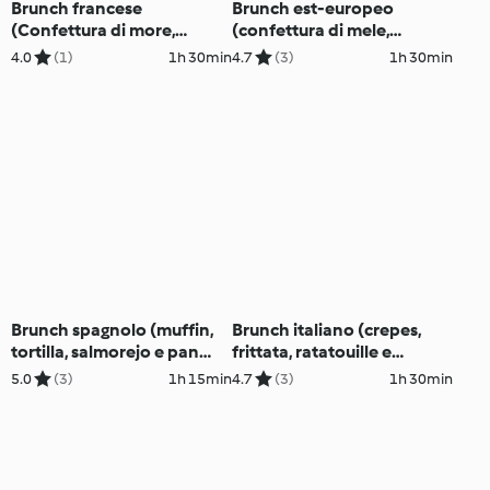
Brunch francese
Brunch est-europeo
(Confettura di more,
(confettura di mele,
financier, frittata e croque
cornetti, blinis, crema al
4.0
(1)
1h 30min
4.7
(3)
1h 30min
monsieur)
latte e tè chai)
Brunch spagnolo (muffin,
Brunch italiano (crepes,
tortilla, salmorejo e pan
frittata, ratatouille e
all'aglio e pomodoro)
ciambella al limone)
5.0
(3)
1h 15min
4.7
(3)
1h 30min