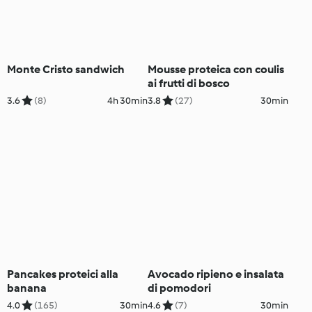
Monte Cristo sandwich
Mousse proteica con coulis
ai frutti di bosco
3.6
(8)
4h 30min
3.8
(27)
30min
Pancakes proteici alla
Avocado ripieno e insalata
banana
di pomodori
4.0
(165)
30min
4.6
(7)
30min