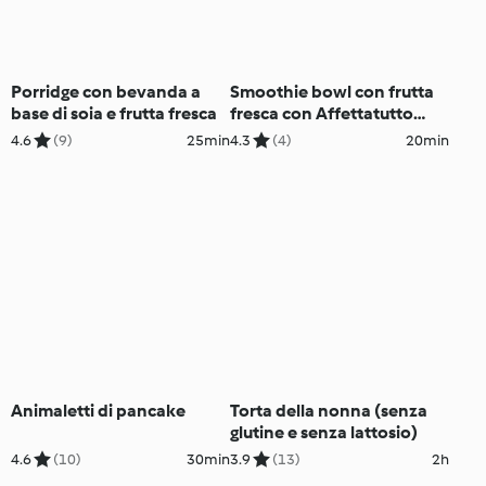
Porridge con bevanda a
Smoothie bowl con frutta
base di soia e frutta fresca
fresca con Affettatutto
Bimby®
4.6
(9)
25min
4.3
(4)
20min
Animaletti di pancake
Torta della nonna (senza
glutine e senza lattosio)
4.6
(10)
30min
3.9
(13)
2h