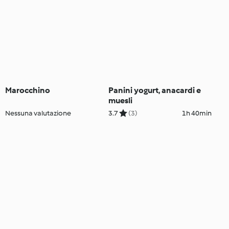
Marocchino
Panini yogurt, anacardi e
muesli
Nessuna valutazione
3.7
(3)
1h 40min