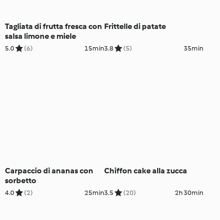
Tagliata di frutta fresca con
Frittelle di patate
salsa limone e miele
5.0
(6)
15min
3.8
(5)
35min
Carpaccio di ananas con
Chiffon cake alla zucca
sorbetto
4.0
(2)
25min
3.5
(20)
2h 30min