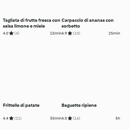
Tagliata di frutta fresca con
Carpaccio di ananas con
salsa limone e miele
sorbetto
4.0
(4)
15min
4.9
(10)
25min
Frittelle di patate
Baguette ripiene
4.4
(21)
35min
4.5
(16)
5h