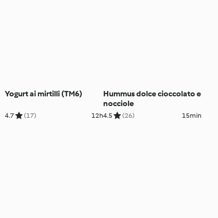
Yogurt ai mirtilli (TM6)
Hummus dolce cioccolato e
nocciole
4.7
(17)
12h
4.5
(26)
15min