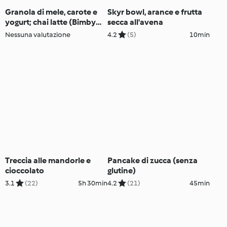
Granola di mele, carote e
Skyr bowl, arance e frutta
yogurt; chai latte (Bimby
secca all'avena
Friend)
Nessuna valutazione
4.2
(5)
10min
Treccia alle mandorle e
Pancake di zucca (senza
cioccolato
glutine)
3.1
(22)
5h 30min
4.2
(21)
45min