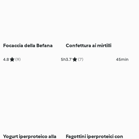
Focaccia della Befana
Confettura ai mirtilli
4.8
(9)
5h
3.7
(7)
45min
Yogurt iperproteico alla
Fagottini iperproteici con