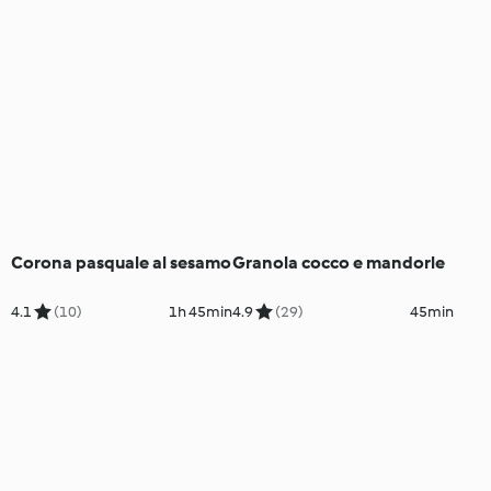
Corona pasquale al sesamo
Granola cocco e mandorle
4.1
(10)
1h 45min
4.9
(29)
45min