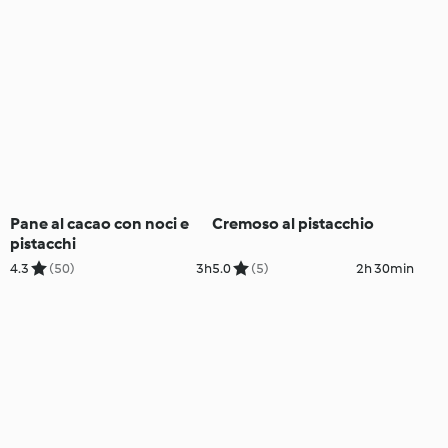
Pane al cacao con noci e
Cremoso al pistacchio
pistacchi
4.3
(50)
3h
5.0
(5)
2h 30min