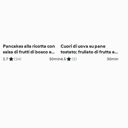
Pancakes alla ricotta con
Cuori di uova su pane
salsa di frutti di bosco e
tostato; frullato di frutta e
banana
yogurt alla frutta
2.7
(24)
30min
4.5
(2)
30min