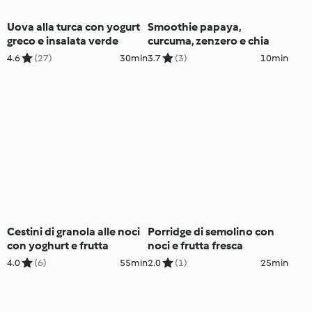
Uova alla turca con yogurt
Smoothie papaya,
greco e insalata verde
curcuma, zenzero e chia
4.6
(27)
30min
3.7
(3)
10min
Cestini di granola alle noci
Porridge di semolino con
con yoghurt e frutta
noci e frutta fresca
4.0
(6)
55min
2.0
(1)
25min