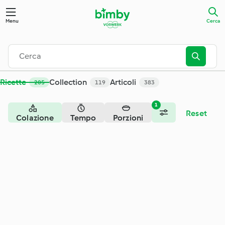
Cerca - Cookidoo® – la nostra piattaforma ufficiale di ricette
Menu
Cerca
Ricette
Collection
Articoli
205
119
383
1
Reset
Colazione
Tempo
Porzioni