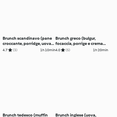
Brunch scandinavo (pane
Brunch greco (bulgur,
croccante, porridge, uova
focaccia, porrige e crema
in camicia e gamberi)
melanzane e peperoni)
4.7
(3)
1h 10min
4.0
(5)
1h 20min
Brunch tedesco (muffin
Brunch inglese (uova,