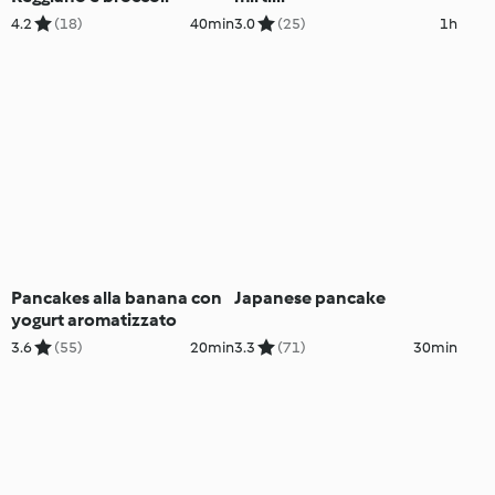
4.2
(18)
40min
3.0
(25)
1h
Pancakes alla banana con
Japanese pancake
yogurt aromatizzato
3.6
(55)
20min
3.3
(71)
30min