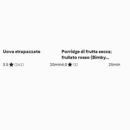
Uova strapazzate
Porridge di frutta secca;
frullato rosso (Bimby
Friend)
3.5
(161)
20min
4.0
(3)
25min