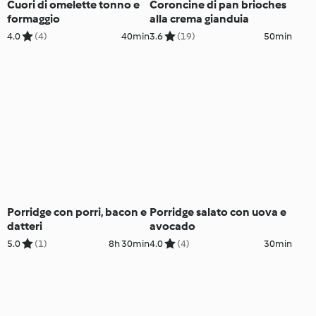
Cuori di omelette tonno e
Coroncine di pan brioches
formaggio
alla crema gianduia
4.0
(4)
40min
3.6
(19)
50min
Porridge con porri, bacon e
Porridge salato con uova e
datteri
avocado
5.0
(1)
8h 30min
4.0
(4)
30min