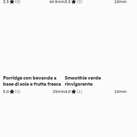
3.3
(3)
6h 5min
3.5
(2)
10min
Porridge con bevanda a
Smoothie verde
base di soia e frutta fresca
rinvigorente
5.0
(2)
25min
4.0
(1)
10min