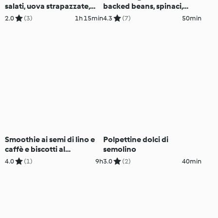
salati, uova strapazzate,
backed beans, spinaci,
granola e yogurt)
salsiccia e funghi)
2.0
(3)
1h 15min
4.3
(7)
50min
Smoothie ai semi di lino e
Polpettine dolci di
caffè e biscotti al
semolino
cioccolato
4.0
(1)
9h
3.0
(2)
40min