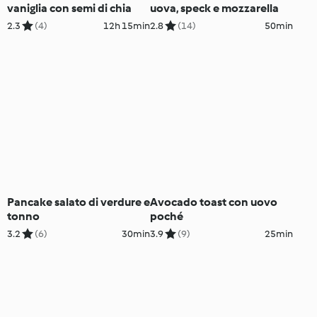
vaniglia con semi di chia
uova, speck e mozzarella
2.3
(4)
12h 15min
2.8
(14)
50min
Pancake salato di verdure e
Avocado toast con uovo
tonno
poché
3.2
(6)
30min
3.9
(9)
25min