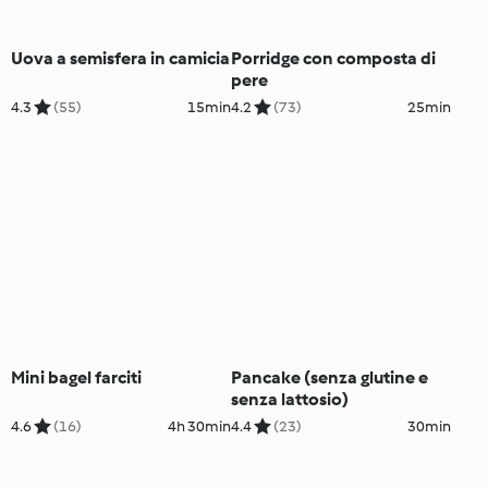
Uova a semisfera in camicia
Porridge con composta di
pere
4.3
(55)
15min
4.2
(73)
25min
Mini bagel farciti
Pancake (senza glutine e
senza lattosio)
4.6
(16)
4h 30min
4.4
(23)
30min