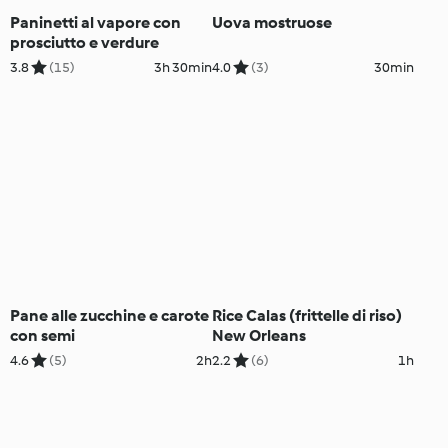
Paninetti al vapore con
Uova mostruose
prosciutto e verdure
3.8
(15)
3h 30min
4.0
(3)
30min
Pane alle zucchine e carote
Rice Calas (frittelle di riso)
con semi
New Orleans
4.6
(5)
2h
2.2
(6)
1h