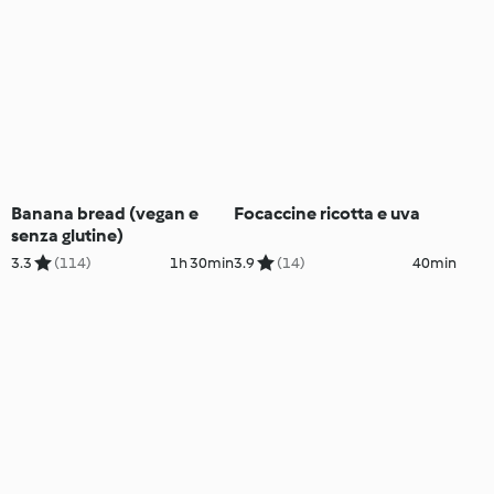
Banana bread (vegan e
Focaccine ricotta e uva
senza glutine)
3.3
(114)
1h 30min
3.9
(14)
40min