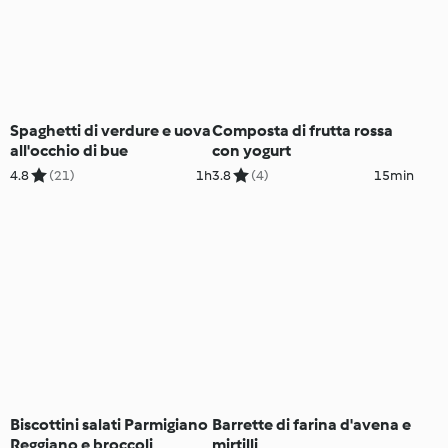
Spaghetti di verdure e uova
Composta di frutta rossa
all'occhio di bue
con yogurt
4.8
(21)
1h
3.8
(4)
15min
Biscottini salati Parmigiano
Barrette di farina d'avena e
Reggiano e broccoli
mirtilli