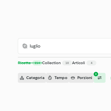
Cerca - Cookidoo® – la nostra piattaforma ufficiale di ricette
Ricette
Collection
Articoli
214
10
4
2
Categoria
Tempo
Porzioni