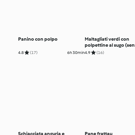
Panino con polpo
Maltagliati verdi con
polpettine al sugo (se
glutine)
4.8
(17)
6h 30min
4.9
(16)
Schiacciata anguria e
Pane frattau