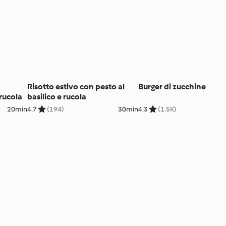
Risotto estivo con pesto al
Burger di zucchine
rucola
basilico e rucola
20min
4.7
(194)
30min
4.3
(1.5K)