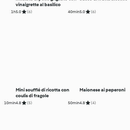
vinaigrette al basilico
1h
5.0
(6)
40min
5.0
(6)
Mini soufflé di ricotta con
Maionese ai peperoni
coulis di fragole
10min
4.8
(5)
50min
4.8
(4)