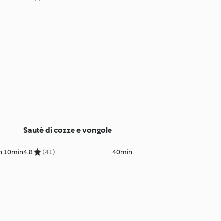
Sautè di cozze e vongole
h 10min
4.8
(41)
40min