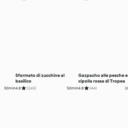
Sformato di zucchine al
Gazpacho alle pesche e
basilico
cipolla rossa di Tropea
30min
4.8
(165)
50min
4.8
(44)
1