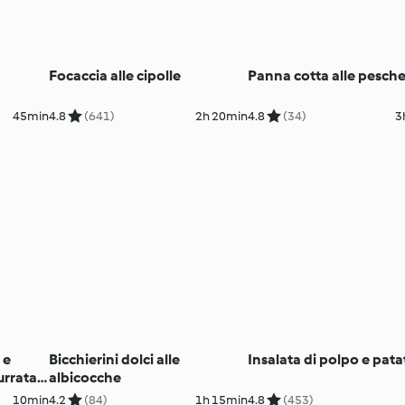
Focaccia alle cipolle
Panna cotta alle pesch
45min
4.8
(641)
2h 20min
4.8
(34)
3
 e
Bicchierini dolci alle
Insalata di polpo e pata
rrata e
albicocche
10min
4.2
(84)
1h 15min
4.8
(453)