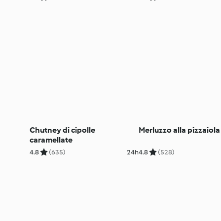
Chutney di cipolle
Merluzzo alla pizzaiola
caramellate
4.8
(635)
24h
4.8
(528)