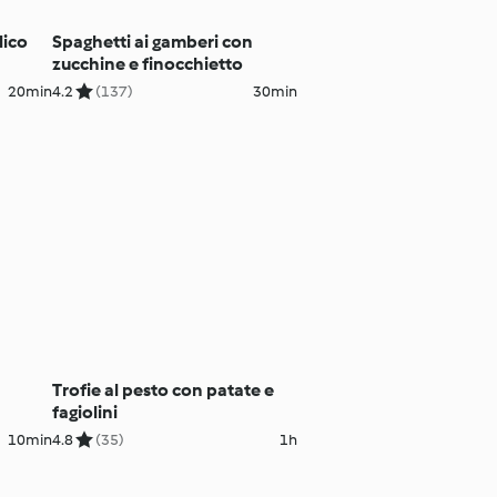
lico
Spaghetti ai gamberi con
zucchine e finocchietto
20min
4.2
(137)
30min
Trofie al pesto con patate e
fagiolini
10min
4.8
(35)
1h