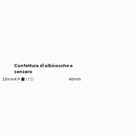
Confettura di albicocche e
zenzero
15min
4.9
(72)
40min