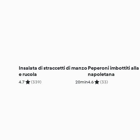
Insalata di straccetti di manzo
Peperoni imbottiti alla
e rucola
napoletana
4.7
(339)
20min
4.6
(33)