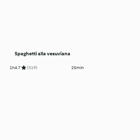
Spaghetti alla vesuviana
1h
4.7
(319)
25min