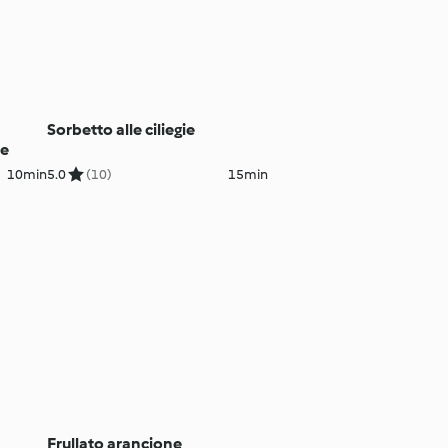
Sorbetto alle ciliegie
le
10min
5.0
(10)
15min
Frullato arancione