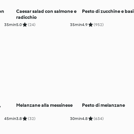
on
Caesar salad con salmone e
Pesto di zucchine e basi
radicchio
35min
5.0
(24)
35min
4.9
(952)
,
Melanzane alla messinese
Pesto di melanzane
45min
3.8
(32)
30min
4.8
(634)