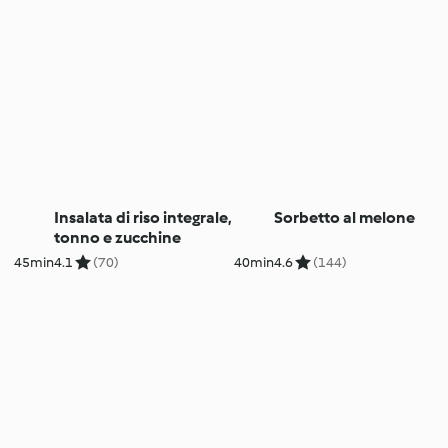
Insalata di riso integrale,
Sorbetto al melone
tonno e zucchine
45min
4.1
(70)
40min
4.6
(144)