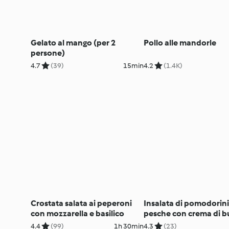
Gelato al mango (per 2
Pollo alle mandorle
persone)
4.7
(39)
15min
4.2
(1.4K)
Crostata salata ai peperoni
Insalata di pomodorini
con mozzarella e basilico
pesche con crema di bu
acciughe
4.4
(99)
1h 30min
4.3
(23)