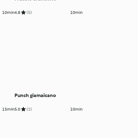
10min
4.8
(5)
10min
Punch giamaicano
15min
5.0
(2)
10min