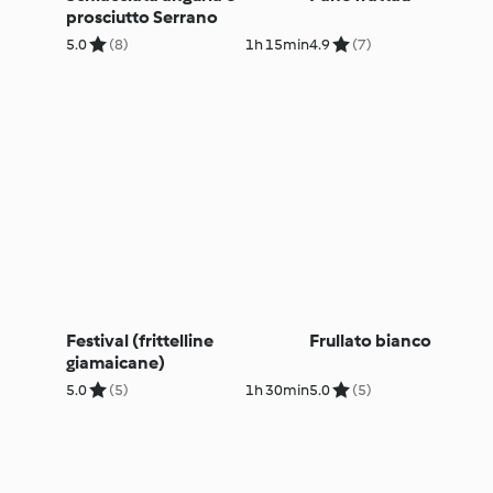
prosciutto Serrano
5.0
(8)
1h 15min
4.9
(7)
Festival (frittelline
Frullato bianco
giamaicane)
5.0
(5)
1h 30min
5.0
(5)