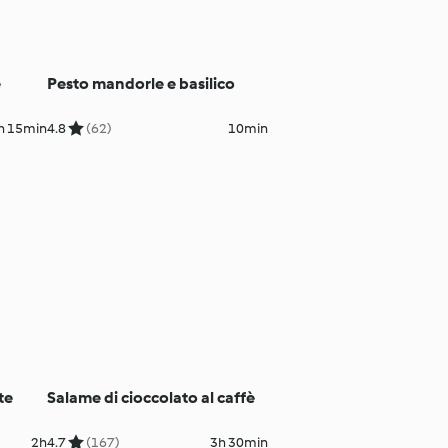
e
Pesto mandorle e basilico
h 15min
4.8
(62)
10min
te
Salame di cioccolato al caffè
2h
4.7
(167)
3h 30min