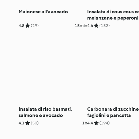
Maionese all'avocado
Insalata di cous cous c
melanzane e peperoni
4.8
(29)
15min
4.6
(152)
Insalata di riso basmati,
Carbonara di zucchine
salmone e avocado
fagiolini e pancetta
4.1
(50)
1h
4.4
(194)