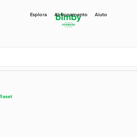
 per Bimby®
Esplora
Abbonamento
Aiuto
Reset