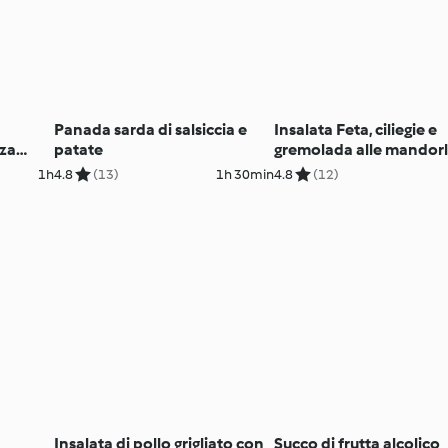
Panada sarda di salsiccia e
Insalata Feta, ciliegie e
nza
patate
gremolada alle mandor
1h
4.8
(13)
1h 30min
4.8
(12)
Insalata di pollo grigliato con
Succo di frutta alcolico