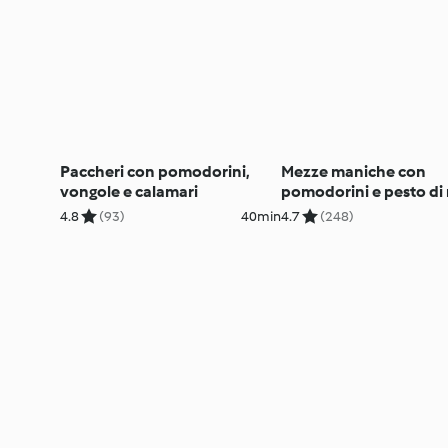
Paccheri con pomodorini,
Mezze maniche con
vongole e calamari
pomodorini e pesto di 
4.8
(93)
40min
4.7
(248)